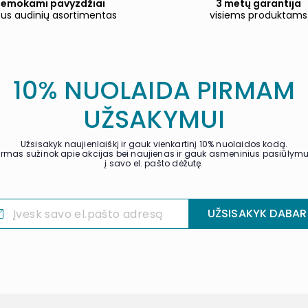
emokami pavyzdžiai
3 metų garantija
tus audinių asortimentas
visiems produktams
10% NUOLAIDA PIRMAM
UŽSAKYMUI
Užsisakyk naujienlaiškį ir gauk vienkartinį 10% nuolaidos kodą.
irmas sužinok apie akcijas bei naujienas ir gauk asmeninius pasiūlym
į savo el. pašto dėžutę.
UŽSISAKYK DABAR