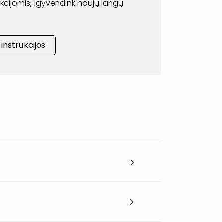
rukcijomis, įgyvendink naujų langų
nstrukcijos