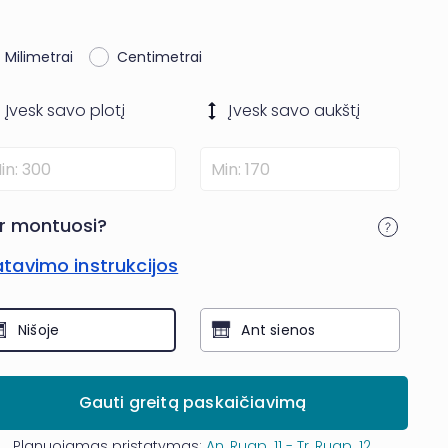
Milimetrai
Centimetrai
Įvesk savo
plotį
Įvesk savo
aukštį
r montuosi?
tavimo instrukcijos
Nišoje
Ant sienos
Gauti greitą paskaičiavimą
Planuojamas pristatymas:
An, Rugp. 11 - Tr, Rugp. 12