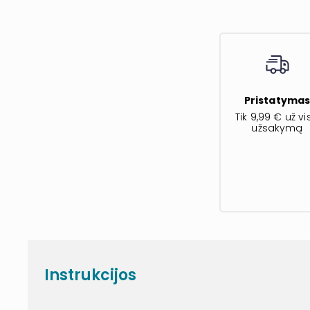
Pristatyma
Tik 9,99 € už vi
užsakymą
Instrukcijos