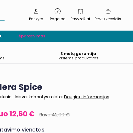
Paskyra
Pagalba
Pavyzdžiai
Prekių krepšelis
ui
Išpardavimas
.
3 metų garantija
ams
Visiems produktams
lera Spice
sikiniai, laisvai kabantys roletai
Daugiau informacijos
12,60 €
42,00 €
tavimo vienetas