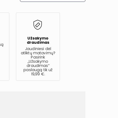
s
Užsakymo
draudimas
są
Jaudiniesi dėl
atliktų matavimų?
Pasirink
„Užsakymo
draudimas“
paslaugą tik už
19,99 €.