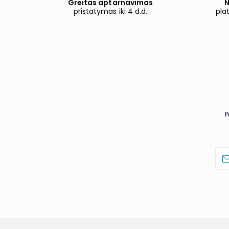
Greitas aptarnavimas
N
pristatymas iki 4 d.d.
pla
P