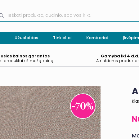
Užuolaidos
Tinkleliai
Kambariai
Įkvėpim
ausios kainos garantas
Gamyba iki 4 d.d
ki produktai už mažą kainą
Atrinktiems produkt
A
Kla
-70%
Ma