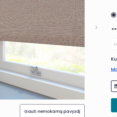
Ku
Ma
Gauti nemokamą pavyzdį