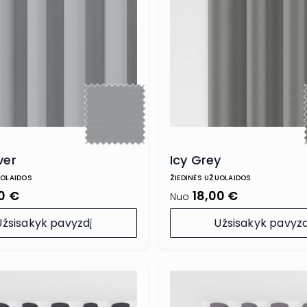
ver
Icy Grey
UOLAIDOS
ŽIEDINĖS UŽUOLAIDOS
0 €
18,00 €
Nuo
Užsisakyk pavyzdį
Užsisakyk pavyzd