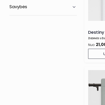
Savybės
Destiny
ŽIEDINĖS UŽ
21,0
Nuo