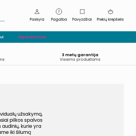
Paskyra
Pagalba
Pavyzdžiai
Prekių krepšelis
ui
Išpardavimas
.
3 metų garantija
ams
Visiems produktams
ividualų užsakymą,
msiai pilkos spalvos
audinių, kurie yra
ame iki šilumą