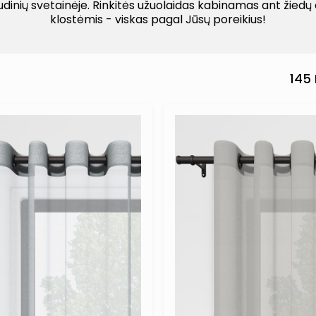
udinių svetainėje. Rinkitės užuolaidas kabinamas ant žiedų a
klostėmis - viskas pagal Jūsų poreikius!
145