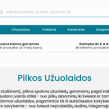
Užuolaidos
Tinkleliai
Kambariai
Įkvėpim
ausios kainos garantas
Gamyba iki 4 d.d
ki produktai už mažą kainą
Atrinktiems produkt
Pilkos Užuolaidos
 stulbinantį, pilkos spalvos užuolaidų, gaminamų pagal ind
udaro įvairūs stiliai - nuo pilkų aksominių iki šviesiai ar ta
iūlomos užuolaidos, pagamintos tik iš aukščiausios kokybės 
savo savybėmis - nuo šviesai nepralaidžių audinių miegamaj