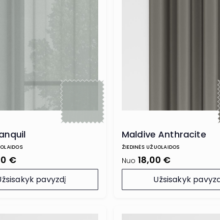
anquil
Maldive Anthracite
UOLAIDOS
ŽIEDINĖS UŽUOLAIDOS
00 €
18,00 €
Nuo
Užsisakyk pavyzdį
Užsisakyk pavyzd