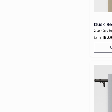
Dusk Be
ŽIEDINĖS UŽ
18,0
Nuo