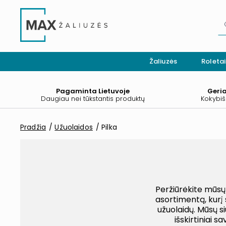
Žaliuzės
Roletai
Pagaminta Lietuvoje
Geri
Daugiau nei tūkstantis produktų
Kokybiš
Pradžia
Užuolaidos
Pilka
Peržiūrėkite mūsų
asortimentą, kurį s
užuolaidų. Mūsų s
išskirtiniai 