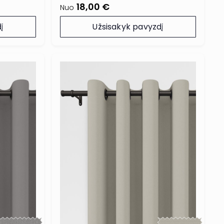
18,00 €
Nuo
į
Užsisakyk pavyzdį