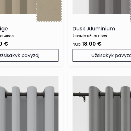
ige
Dusk Aluminium
UOLAIDOS
ŽIEDINĖS UŽUOLAIDOS
0 €
18,00 €
Nuo
Užsisakyk pavyzdį
Užsisakyk pavyzd