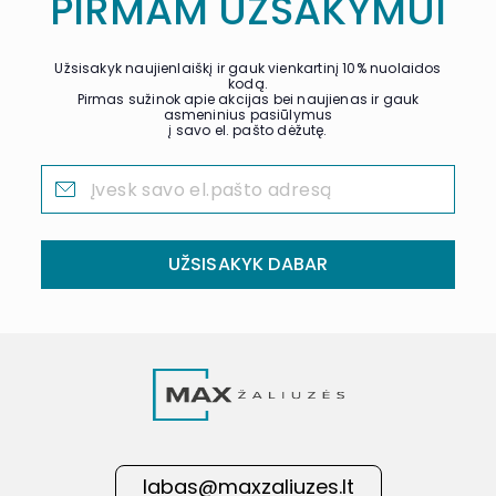
PIRMAM UŽSAKYMUI
Užsisakyk naujienlaiškį ir gauk vienkartinį 10% nuolaidos
kodą.
Pirmas sužinok apie akcijas bei naujienas ir gauk
asmeninius pasiūlymus
į savo el. pašto dėžutę.
UŽSISAKYK DABAR
labas@maxzaliuzes.lt