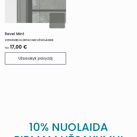
Revel Mint
VIENGUBO KLOSTAVIMO UŽUOLAIDOS
17,00 €
Nuo
Užsisakyk pavyzdį
10% NUOLAIDA