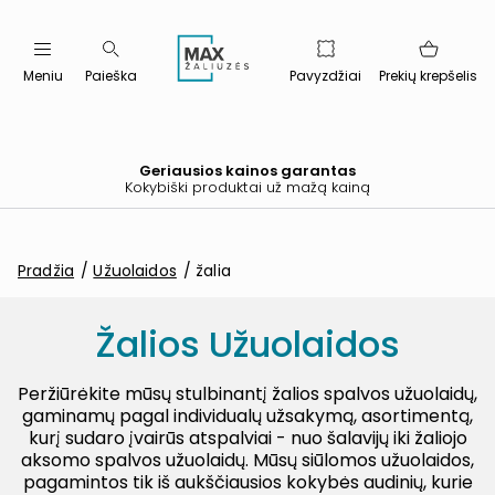
Meniu
Paieška
Pavyzdžiai
Prekių krepšelis
Geriausios kainos garantas
Kokybiški produktai už mažą kainą
Pradžia
Užuolaidos
žalia
Žalios Užuolaidos
Peržiūrėkite mūsų stulbinantį žalios spalvos užuolaidų,
gaminamų pagal individualų užsakymą, asortimentą,
kurį sudaro įvairūs atspalviai - nuo šalavijų iki žaliojo
aksomo spalvos užuolaidų. Mūsų siūlomos užuolaidos,
pagamintos tik iš aukščiausios kokybės audinių, kurie