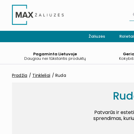
Žaliuzės
Roletai
Pagaminta Lietuvoje
Geri
Daugiau nei tūkstantis produktų
Kokybiš
Pradžia
Tinkleliai
Ruda
Rud
Patvarūs ir este
sprendimas, kuriuo