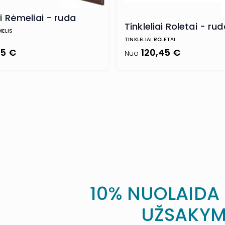
ai Rėmeliai - ruda
Tinkleliai Roletai - ru
MELIS
TINKLELIAI ROLETAI
75 €
120,45 €
Nuo
10% NUOLAIDA
UŽSAKYM