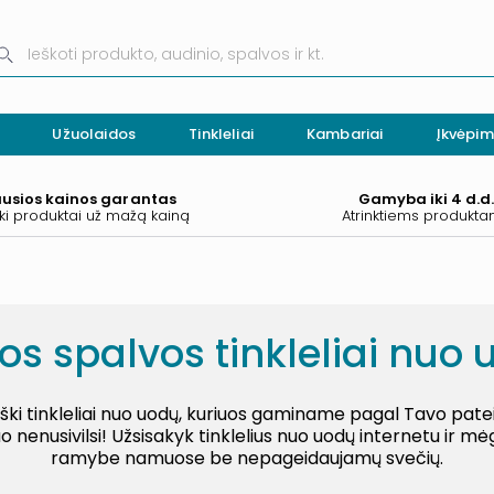
Užuolaidos
Tinkleliai
Kambariai
Įkvėpim
ausios kainos garantas
Gamyba iki 4 d.d
ki produktai už mažą kainą
Atrinktiems produkt
os spalvos tinkleliai nuo 
tiški tinkleliai nuo uodų, kuriuos gaminame pagal Tavo pat
 nenusivilsi! Užsisakyk tinklelius nuo uodų internetu ir mė
ramybe namuose be nepageidaujamų svečių.