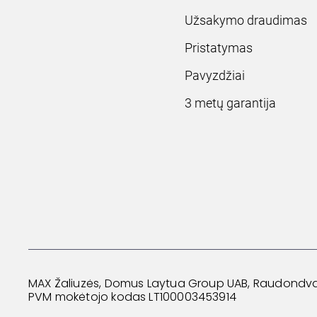
Užsakymo draudimas
Pristatymas
Pavyzdžiai
3 metų garantija
MAX Žaliuzės, Domus Laytua Group UAB, Raudondvario
PVM mokėtojo kodas LT100003453914