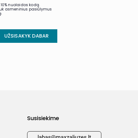
nį 10% nuolaidos kodą.
gauk asmeninius pasiūlymus
ę.
UŽSISAKYK DABAR
Susisiekime
labas@maxzaliuzes.lt