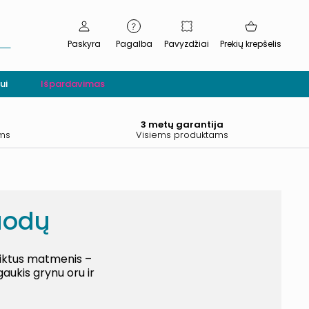
Paskyra
Pagalba
Pavyzdžiai
Prekių krepšelis
ui
Išpardavimas
.
3 metų garantija
ams
Visiems produktams
uodų
eiktus matmenis –
gaukis grynu oru ir