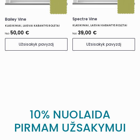
Spectre Vine
Bailey Vine
KLASIKINIAI, LAISVAI KABANTYS ROLETAI
KLASIKINIAI, LAISVAI KABANTYS ROLETAI
50,00 €
39,00 €
Nuo
Nuo
Užsisakyk pavyzdį
Užsisakyk pavyzdį
10% NUOLAIDA
PIRMAM UŽSAKYMUI