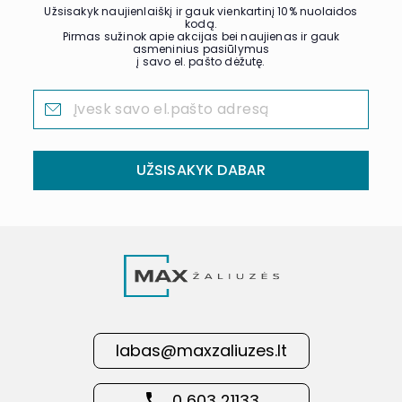
Užsisakyk naujienlaiškį ir gauk vienkartinį 10% nuolaidos
kodą.
Pirmas sužinok apie akcijas bei naujienas ir gauk
asmeninius pasiūlymus
į savo el. pašto dėžutę.
UŽSISAKYK DABAR
labas@maxzaliuzes.lt
0 603 21133