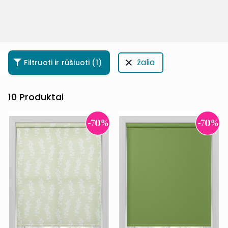
žalia
Filtruoti ir rūšiuoti
(1)
10
Produktai
-70%
-70%