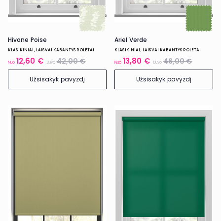
Hivone Poise
Ariel Verde
KLASIKINIAI, LAISVAI KABANTYS ROLETAI
KLASIKINIAI, LAISVAI KABANTYS ROLETAI
12,60 €
13,80 €
42,00 €
46,00 €
Nuo
Buvo
Nuo
Buvo
Užsisakyk pavyzdį
Užsisakyk pavyzdį