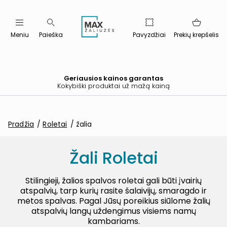
Meniu
Paieška
Pavyzdžiai
Prekių krepšelis
Geriausios kainos garantas
Kokybiški produktai už mažą kainą
Pradžia
Roletai
žalia
Žali Roletai
Stilingieji, žalios spalvos roletai gali būti įvairių
atspalvių, tarp kurių rasite šalaivijų, smaragdo ir
mėtos spalvas. Pagal Jūsų poreikius siūlome žalių
atspalvių langų uždengimus visiems namų
kambariams.