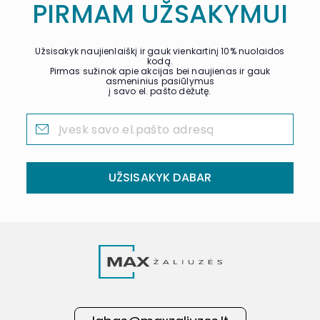
PIRMAM UŽSAKYMUI
Užsisakyk naujienlaiškį ir gauk vienkartinį 10% nuolaidos
kodą.
Pirmas sužinok apie akcijas bei naujienas ir gauk
asmeninius pasiūlymus
į savo el. pašto dėžutę.
UŽSISAKYK DABAR