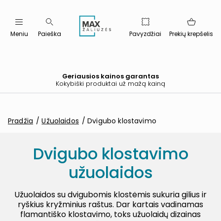
Meniu
Paieška
Pavyzdžiai
Prekių krepšelis
Geriausios kainos garantas
Kokybiški produktai už mažą kainą
Pradžia
Užuolaidos
Dvigubo klostavimo
Dvigubo klostavimo
užuolaidos
Užuolaidos su dvigubomis klostėmis sukuria gilius ir
ryškius kryžminius raštus. Dar kartais vadinamas
flamantiško klostavimo, toks užuolaidų dizainas