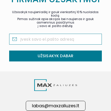
Užsisakyk naujienlaiškį ir gauk vienkartinį 10% nuolaidos
kodą.
Pirmas sužinok apie akcijas bei naujienas ir gauk
asmeninius pasiūlymus
į savo el. pašto dėžutę.
UŽSISAKYK DABAR
labas@maxzaliuzes.lt