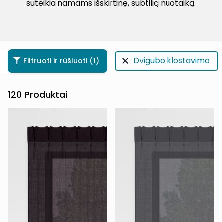
suteikia namams išskirtinę, subtilią nuotaiką.
Dvigubo klostavimo
Filtruoti ir rūšiuoti
(1)
120
Produktai