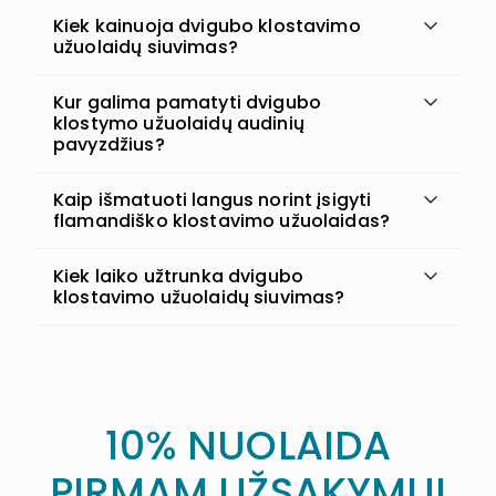
Kiek kainuoja dvigubo klostavimo
užuolaidų siuvimas?
Kur galima pamatyti dvigubo
klostymo užuolaidų audinių
pavyzdžius?
Kaip išmatuoti langus norint įsigyti
flamandiško klostavimo užuolaidas?
Kiek laiko užtrunka dvigubo
klostavimo užuolaidų siuvimas?
10% NUOLAIDA
PIRMAM UŽSAKYMUI