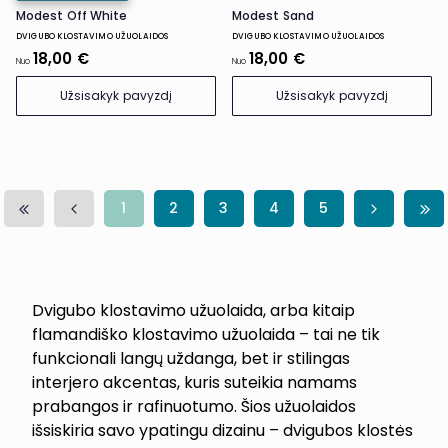
Modest Off White
Modest Sand
DVIGUBO KLOSTAVIMO UŽUOLAIDOS
DVIGUBO KLOSTAVIMO UŽUOLAIDOS
18,00 €
18,00 €
Nuo
Nuo
Užsisakyk pavyzdį
Užsisakyk pavyzdį
1
2
3
4
5
Dvigubo klostavimo užuolaida, arba kitaip
flamandiško klostavimo užuolaida – tai ne tik
funkcionali langų uždanga, bet ir stilingas
interjero akcentas, kuris suteikia namams
prabangos ir rafinuotumo. Šios užuolaidos
išsiskiria savo ypatingu dizainu – dvigubos klostės