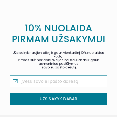
10% NUOLAIDA
PIRMAM UŽSAKYMUI
Užsisakyk naujienlaiškį ir gauk vienkartinį 10% nuolaidos
kodą.
Pirmas sužinok apie akcijas bei naujienas ir gauk
asmeninius pasiūlymus
į savo el. pašto dėžutę.
UŽSISAKYK DABAR