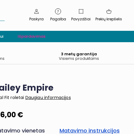
Paskyra
Pagalba
Pavyzdžiai
Prekių krepšelis
ui
Išpardavimas
.
3 metų garantija
ams
Visiems produktams
ailey Empire
al Fit roletai
Daugiau informacijos
56,00 €
tavimo vienetas
Matavimo instrukcijos