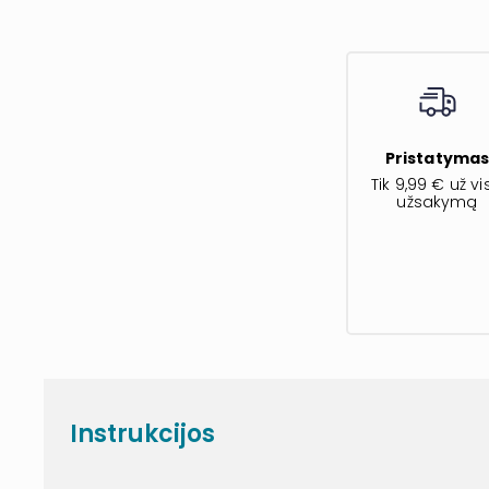
Pristatyma
Tik 9,99 € už vi
užsakymą
Instrukcijos