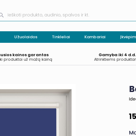
Užuolaidos
Tinkleliai
Kambariai
Įkvėpim
ausios kainos garantas
Gamyba iki 4 d.d
ki produktai už mažą kainą
Atrinktiems produkt
B
Ide
1
Ma