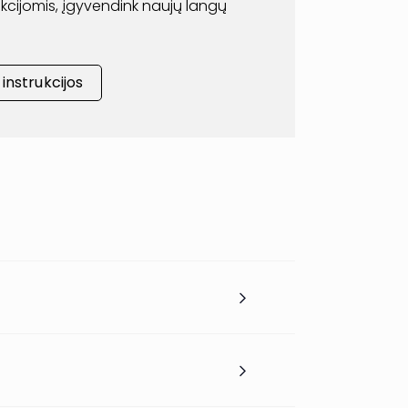
rukcijomis, įgyvendink naujų langų
nstrukcijos