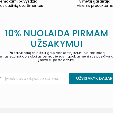
emokami pavyzdžiai
3 metų garantija
tus audinių asortimentas
visiems produktams
10% NUOLAIDA PIRMAM
UŽSAKYMUI
Užsisakyk naujienlaiškį ir gauk vienkartinį 10% nuolaidos kodą.
irmas sužinok apie akcijas bei naujienas ir gauk asmeninius pasiūlym
į savo el. pašto dėžutę.
UŽSISAKYK DABAR