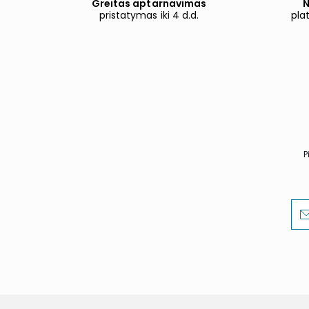
Greitas aptarnavimas
N
pristatymas iki 4 d.d.
pla
P