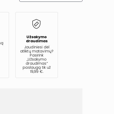
s
Užsakymo
draudimas
są
Jaudiniesi dėl
atliktų matavimų?
Pasirink
„Užsakymo
draudimas“
paslaugą tik už
19,99 €.