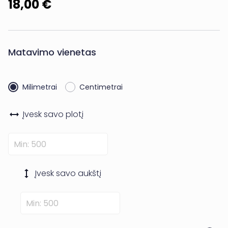
18,00 €
Matavimo vienetas
Milimetrai
Centimetrai
Įvesk savo
plotį
Įvesk savo
aukštį