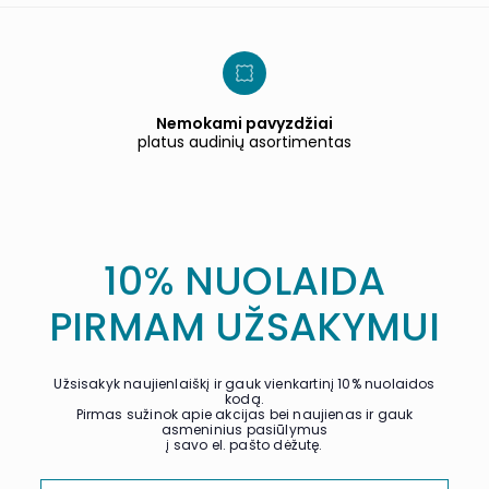
Nemokami pavyzdžiai
platus audinių asortimentas
10% NUOLAIDA
PIRMAM UŽSAKYMUI
Užsisakyk naujienlaiškį ir gauk vienkartinį 10% nuolaidos
kodą.
Pirmas sužinok apie akcijas bei naujienas ir gauk
asmeninius pasiūlymus
į savo el. pašto dėžutę.