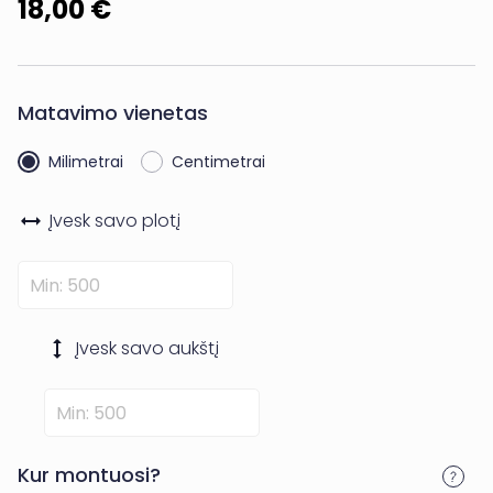
18,00 €
Matavimo vienetas
Milimetrai
Centimetrai
Įvesk savo
plotį
Įvesk savo
aukštį
Kur montuosi?