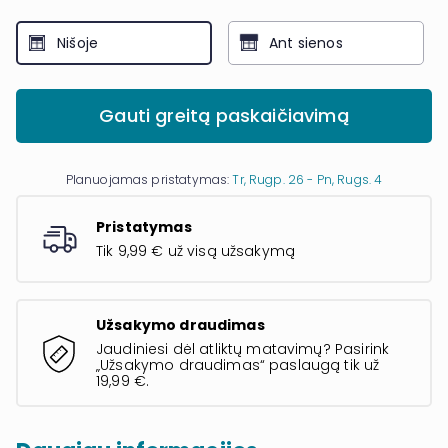
Nišoje
Ant sienos
Gauti greitą paskaičiavimą
Planuojamas pristatymas:
Tr, Rugp. 26 - Pn, Rugs. 4
Pristatymas
Tik 9,99 € už visą užsakymą
Užsakymo draudimas
Jaudiniesi dėl atliktų matavimų? Pasirink
„Užsakymo draudimas“ paslaugą tik už
19,99 €.