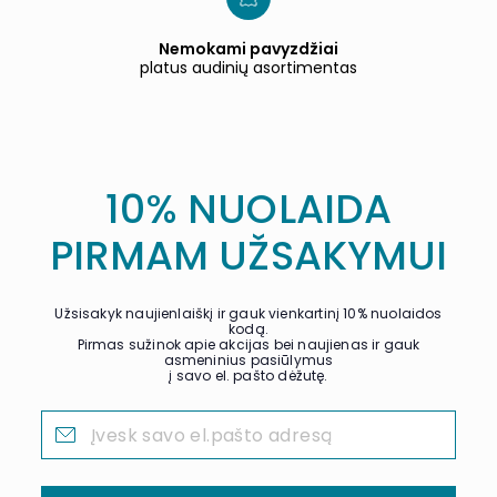
Nemokami pavyzdžiai
platus audinių asortimentas
10% NUOLAIDA
PIRMAM UŽSAKYMUI
Užsisakyk naujienlaiškį ir gauk vienkartinį 10% nuolaidos
kodą.
Pirmas sužinok apie akcijas bei naujienas ir gauk
asmeninius pasiūlymus
į savo el. pašto dėžutę.