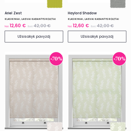
Ariel Zest
Haylord Shadow
KLASIKINIAI, LAISVAI KABANTYS ROLETAI
KLASIKINIAI, LAISVAI KABANTYS ROLETAI
12,60 €
12,60 €
42,00 €
42,00 €
Nuo
Buvo
Nuo
Buvo
Užsisakyk pavyzdį
Užsisakyk pavyzdį
-70%
-70%