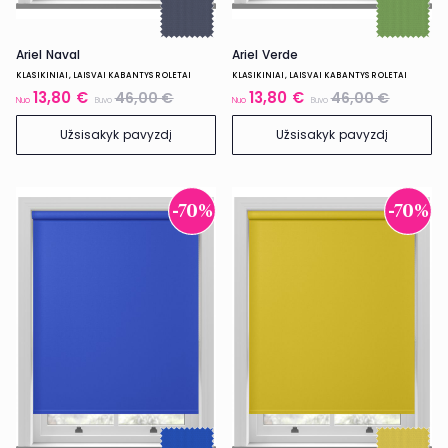
Ariel Naval
Ariel Verde
KLASIKINIAI, LAISVAI KABANTYS ROLETAI
KLASIKINIAI, LAISVAI KABANTYS ROLETAI
13,80 €
13,80 €
46,00 €
46,00 €
Nuo
Buvo
Nuo
Buvo
Užsisakyk pavyzdį
Užsisakyk pavyzdį
-70%
-70%