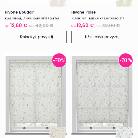
Hivone Boudoir
Hivone Poise
KLASIKINIAI, LAISVAI KABANTYS ROLETAI
KLASIKINIAI, LAISVAI KABANTYS ROLETAI
12,60 €
12,60 €
42,00 €
42,00 €
Nuo
Buvo
Nuo
Buvo
Užsisakyk pavyzdį
Užsisakyk pavyzdį
-70%
-70%