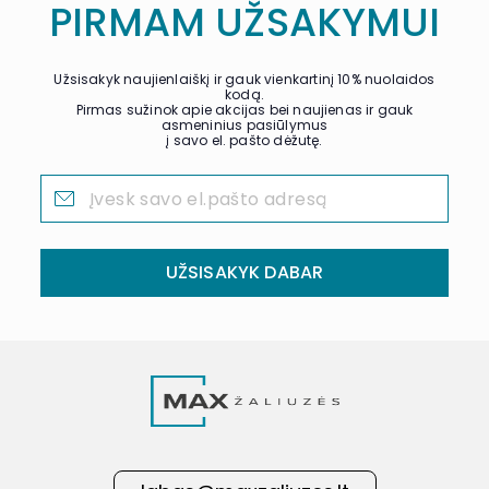
PIRMAM UŽSAKYMUI
Užsisakyk naujienlaiškį ir gauk vienkartinį 10% nuolaidos
kodą.
Pirmas sužinok apie akcijas bei naujienas ir gauk
asmeninius pasiūlymus
į savo el. pašto dėžutę.
UŽSISAKYK DABAR