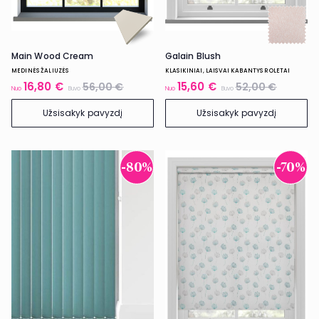
Main Wood Cream
Galain Blush
MEDINĖS ŽALIUZĖS
KLASIKINIAI, LAISVAI KABANTYS ROLETAI
16,80 €
15,60 €
56,00 €
52,00 €
Nuo
Buvo
Nuo
Buvo
Užsisakyk pavyzdį
Užsisakyk pavyzdį
-80%
-70%