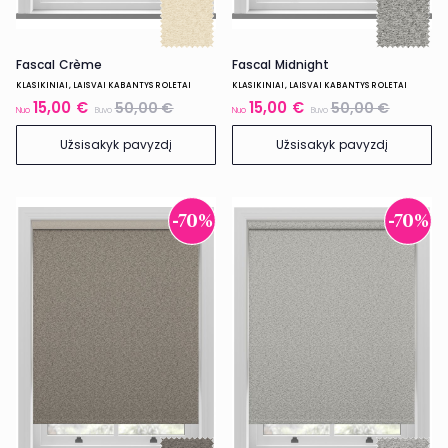
Fascal Crème
Fascal Midnight
KLASIKINIAI, LAISVAI KABANTYS ROLETAI
KLASIKINIAI, LAISVAI KABANTYS ROLETAI
15,00 €
15,00 €
50,00 €
50,00 €
Nuo
Buvo
Nuo
Buvo
Užsisakyk pavyzdį
Užsisakyk pavyzdį
-70%
-70%