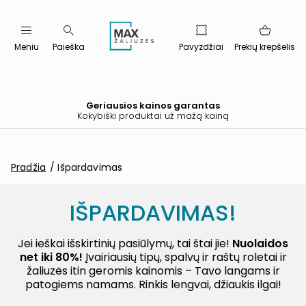
Meniu
Paieška
Pavyzdžiai
Prekių krepšelis
Geriausios kainos garantas
Kokybiški produktai už mažą kainą
Pradžia
Išpardavimas
IŠPARDAVIMAS!
Jei ieškai išskirtinių pasiūlymų, tai štai jie!
Nuolaidos
net iki 80%!
Įvairiausių tipų, spalvų ir raštų roletai ir
žaliuzės itin geromis kainomis – Tavo langams ir
patogiems namams. Rinkis lengvai, džiaukis ilgai!