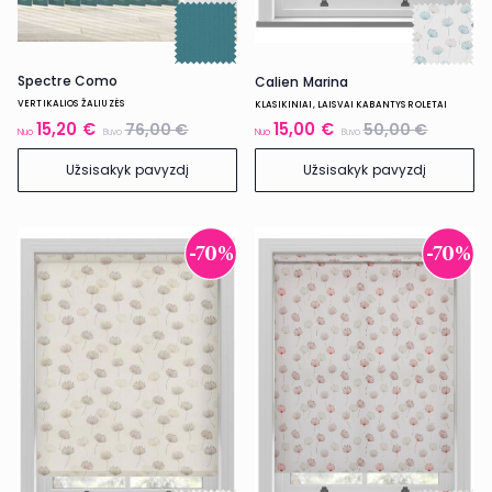
Spectre Como
Calien Marina
VERTIKALIOS ŽALIUZĖS
KLASIKINIAI, LAISVAI KABANTYS ROLETAI
15,20 €
15,00 €
76,00 €
50,00 €
Nuo
Buvo
Nuo
Buvo
Užsisakyk pavyzdį
Užsisakyk pavyzdį
-70%
-70%