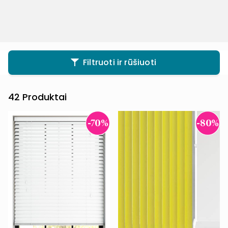
Filtruoti ir rūšiuoti
42
Produktai
-70%
-80%