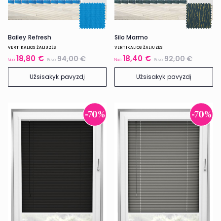
Bailey Refresh
Silo Marmo
VERTIKALIOS ŽALIUZĖS
VERTIKALIOS ŽALIUZĖS
18,80 €
18,40 €
94,00 €
92,00 €
Nuo
Buvo
Nuo
Buvo
Užsisakyk pavyzdį
Užsisakyk pavyzdį
-70%
-70%