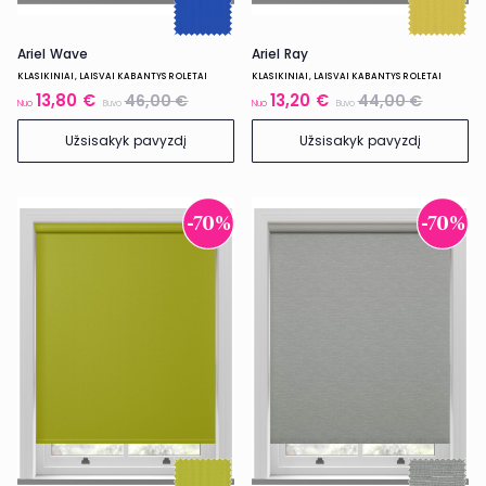
Ariel Wave
Ariel Ray
KLASIKINIAI, LAISVAI KABANTYS ROLETAI
KLASIKINIAI, LAISVAI KABANTYS ROLETAI
13,80 €
13,20 €
46,00 €
44,00 €
Nuo
Buvo
Nuo
Buvo
Užsisakyk pavyzdį
Užsisakyk pavyzdį
-70%
-70%