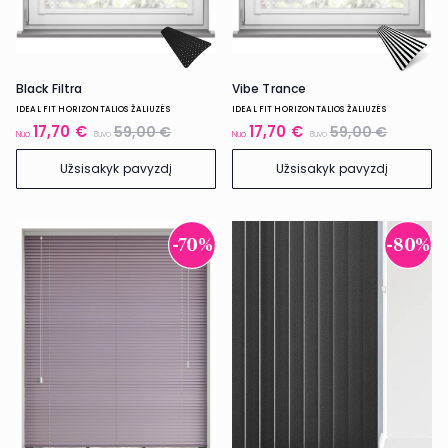
Black Filtra
Vibe Trance
IDEAL FIT HORIZONTALIOS ŽALIUZĖS
IDEAL FIT HORIZONTALIOS ŽALIUZĖS
17,70 €
17,70 €
59,00 €
59,00 €
Nuo
Buvo
Nuo
Buvo
Užsisakyk pavyzdį
Užsisakyk pavyzdį
-70%
-80%