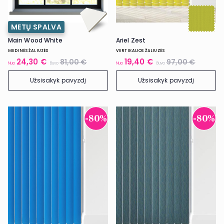
METŲ SPALVA
Main Wood White
Ariel Zest
MEDINĖS ŽALIUZĖS
VERTIKALIOS ŽALIUZĖS
24,30 €
19,40 €
81,00 €
97,00 €
Nuo
Buvo
Nuo
Buvo
Užsisakyk pavyzdį
Užsisakyk pavyzdį
-80%
-80%