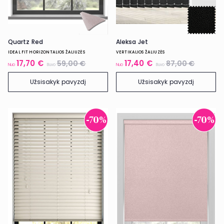
Aleksa Jet
Quartz Red
VERTIKALIOS ŽALIUZĖS
IDEAL FIT HORIZONTALIOS ŽALIUZĖS
17,70 €
17,40 €
59,00 €
87,00 €
Nuo
Buvo
Nuo
Buvo
Užsisakyk pavyzdį
Užsisakyk pavyzdį
-70%
-70%