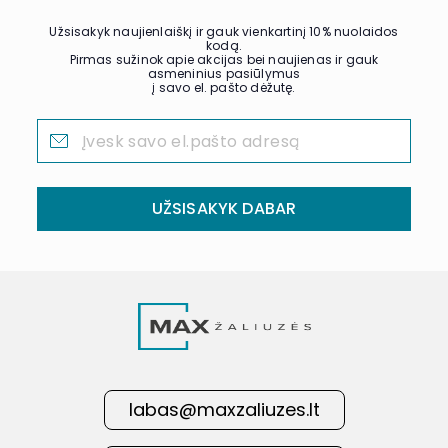
Užsisakyk naujienlaiškį ir gauk vienkartinį 10% nuolaidos
kodą.
Pirmas sužinok apie akcijas bei naujienas ir gauk
asmeninius pasiūlymus
į savo el. pašto dėžutę.
UŽSISAKYK DABAR
labas@maxzaliuzes.lt