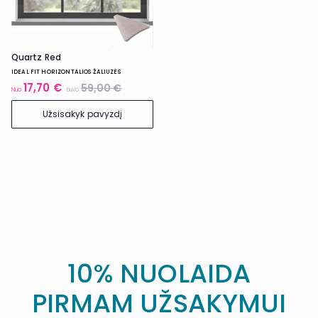
Quartz Red
IDEAL FIT HORIZONTALIOS ŽALIUZĖS
17,70 €
59,00 €
Nuo
Buvo
Užsisakyk pavyzdį
10% NUOLAIDA
PIRMAM UŽSAKYMUI