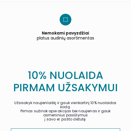
Nemokami pavyzdžiai
platus audinių asortimentas
10% NUOLAIDA
PIRMAM UŽSAKYMUI
Užsisakyk naujienlaiškį ir gauk vienkartinį 10% nuolaidos
kodą.
Pirmas sužinok apie akcijas bei naujienas ir gauk
asmeninius pasiūlymus
į savo el. pašto dėžutę.