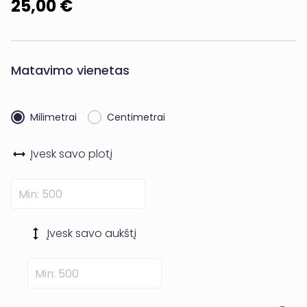
25,00 €
Matavimo vienetas
Milimetrai
Centimetrai
Įvesk savo
plotį
Įvesk savo
aukštį