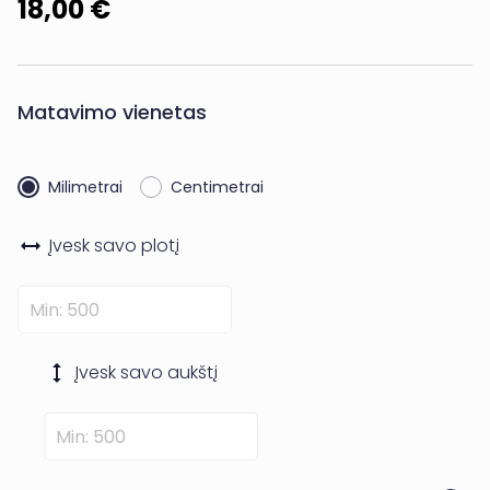
18,00 €
Matavimo vienetas
Milimetrai
Centimetrai
Įvesk savo
plotį
Įvesk savo
aukštį