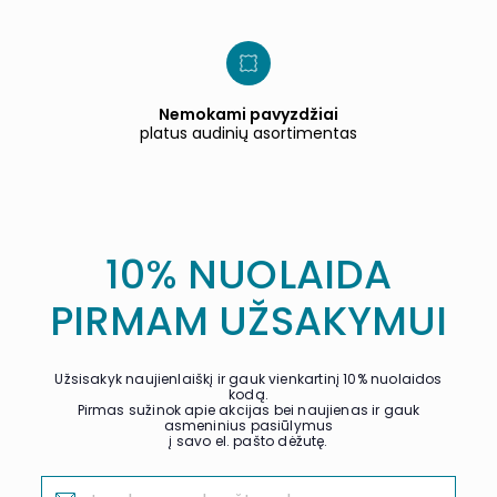
Nemokami pavyzdžiai
platus audinių asortimentas
10% NUOLAIDA
PIRMAM UŽSAKYMUI
Užsisakyk naujienlaiškį ir gauk vienkartinį 10% nuolaidos
kodą.
Pirmas sužinok apie akcijas bei naujienas ir gauk
asmeninius pasiūlymus
į savo el. pašto dėžutę.