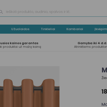
Užuolaidos
Tinkleliai
Kambariai
Įkvėpim
ausios kainos garantas
Gamyba iki 4 d.d
ki produktai už mažą kainą
Atrinktiems produkt
M
Žie
1
Ma