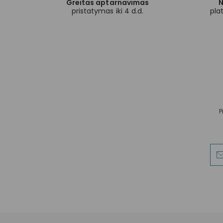
Greitas aptarnavimas
N
pristatymas iki 4 d.d.
pla
P