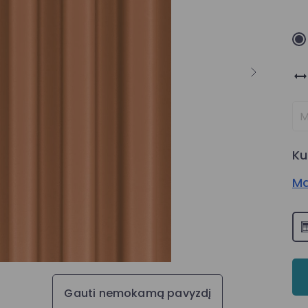
Ku
Ma
Gauti nemokamą pavyzdį