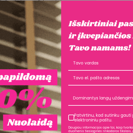
rukcijomis, įgyvendink naujų langų
Instrukcijos
Dominantys langų uždengim
Patvirtinu, kad sutinku gaut
elektroniniu paštu.
Daugiau informacijos apie tai, kaip tvar
duomenis tiesioginės rinkodaros tikslais, g