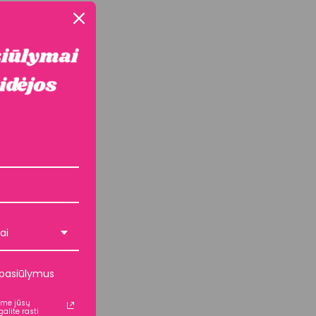
ai
i pasiūlymus
kome jūsų
alite rasti