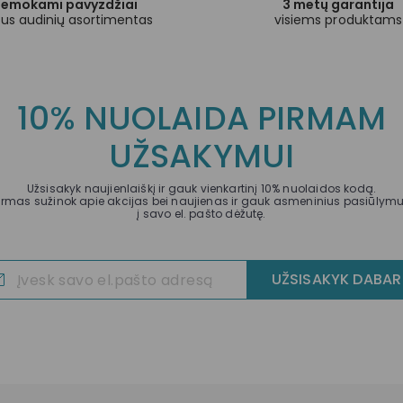
emokami pavyzdžiai
3 metų garantija
tus audinių asortimentas
visiems produktams
10% NUOLAIDA PIRMAM
UŽSAKYMUI
Užsisakyk naujienlaiškį ir gauk vienkartinį 10% nuolaidos kodą.
irmas sužinok apie akcijas bei naujienas ir gauk asmeninius pasiūlym
į savo el. pašto dėžutę.
UŽSISAKYK DABAR