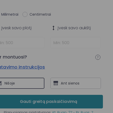
Milimetrai
Centimetrai
Įvesk savo
plotį
Įvesk savo
aukštį
r montuosi?
tavimo instrukcijos
Nišoje
Ant sienos
Gauti greitą paskaičiavimą
Planuojamas pristatymas:
Kt, Rugp. 27 - Pr, Rugs. 7