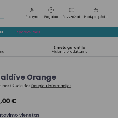
Paskyra
Pagalba
Pavyzdžiai
Prekių krepšelis
ui
Išpardavimas
.
3 metų garantija
ams
Visiems produktams
aldive Orange
dinės Užuolaidos
Daugiau informacijos
8,00 €
tavimo vienetas