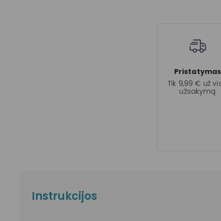
Pristatyma
Tik 9,99 € už vi
užsakymą
Instrukcijos