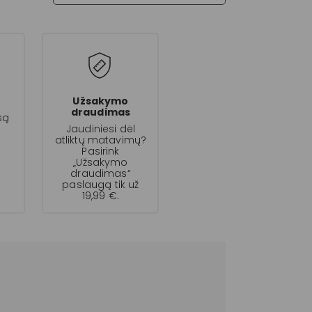
s
Užsakymo
draudimas
są
Jaudiniesi dėl
atliktų matavimų?
Pasirink
„Užsakymo
draudimas“
paslaugą tik už
19,99 €.