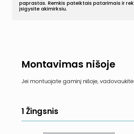
paprastas. Remkis pateiktais patarimais ir r
įsigysite akimirksiu.
Montavimas nišoje
Jei montuojate gaminį nišoje, vadovaukitės
1 Žingsnis