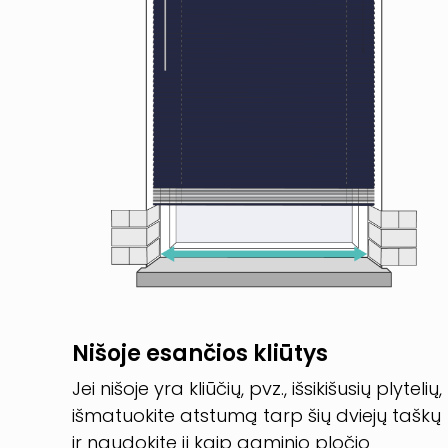
Nišoje esančios kliūtys
Jei nišoje yra kliūčių, pvz., išsikišusių plytelių,
išmatuokite atstumą tarp šių dviejų taškų
ir naudokite jį kaip gaminio pločio