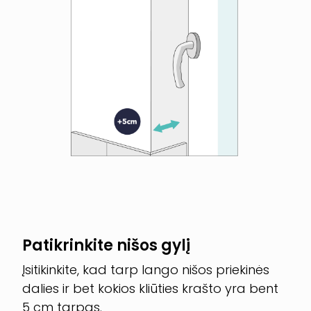
Patikrinkite nišos gylį
Įsitikinkite, kad tarp lango nišos priekinės
dalies ir bet kokios kliūties krašto yra bent
5 cm tarpas.