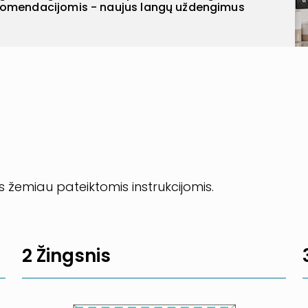
ekomendacijomis - naujus langų uždengimus
 žemiau pateiktomis instrukcijomis.
2 Žingsnis