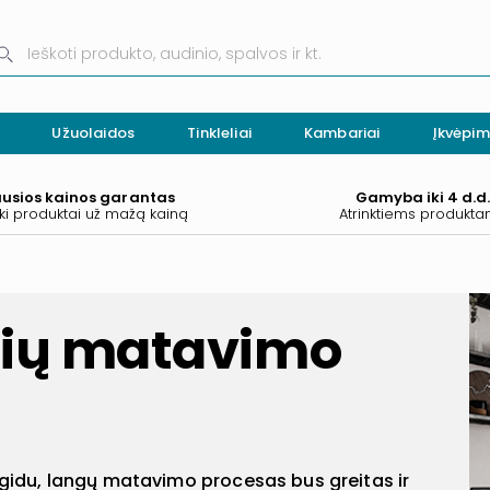
Užuolaidos
Tinkleliai
Kambariai
Įkvėpim
ausios kainos garantas
Gamyba iki 4 d.d
ki produktai už mažą kainą
Atrinktiems produkt
uzių matavimo
gidu, langų matavimo procesas bus greitas ir