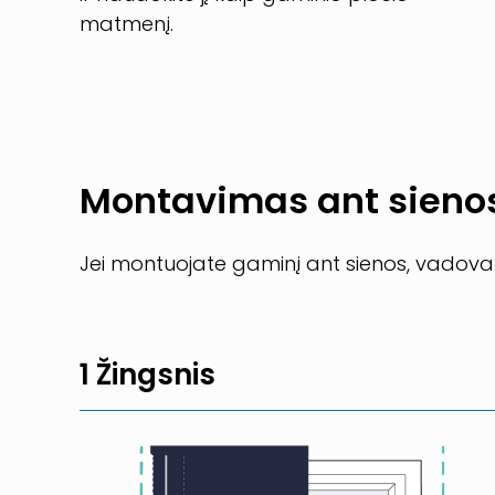
matmenį.
Montavimas ant sieno
Jei montuojate gaminį ant sienos, vadovau
1 Žingsnis