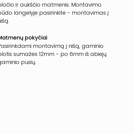
pločio ir aukščio matmenis. Montavimo
būdo langelyje pasirinkite - montavimas į
išą.
Matmenų pokyčiai
Pasirinkdami montavimą į nišą, gaminio
plotis sumažės 12mm - po 6mm iš abiejų
gaminio pusių.