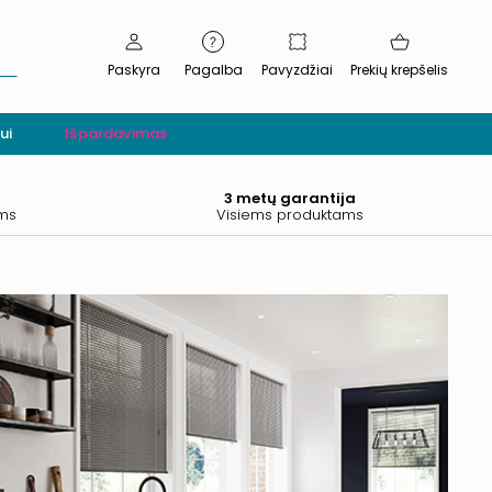
Paskyra
Pagalba
Pavyzdžiai
Prekių krepšelis
ui
Išpardavimas
.
3 metų garantija
ams
Visiems produktams