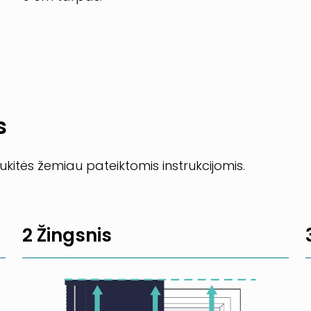
s
kitės žemiau pateiktomis instrukcijomis.
2 Žingsnis