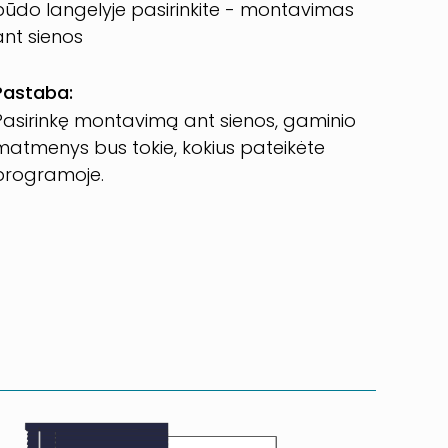
būdo langelyje pasirinkite - montavimas
ant sienos
Pastaba:
Pasirinkę montavimą ant sienos, gaminio
matmenys bus tokie, kokius pateikėte
programoje.