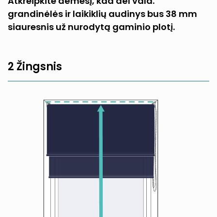
Atkreipkite dėmesį, kad dėl vald.
grandinėlės ir laikiklių audinys bus 38 mm
siauresnis už nurodytą gaminio plotį.
2 Žingsnis