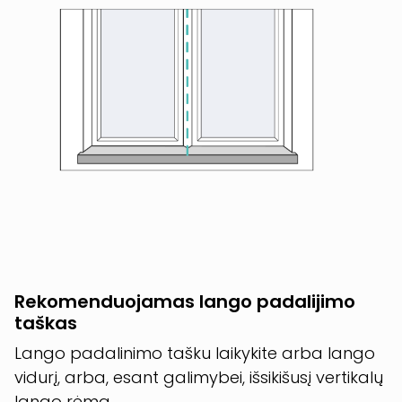
Rekomenduojamas lango padalijimo
taškas
Lango padalinimo tašku laikykite arba lango
vidurį, arba, esant galimybei, išsikišusį vertikalų
lango rėmą