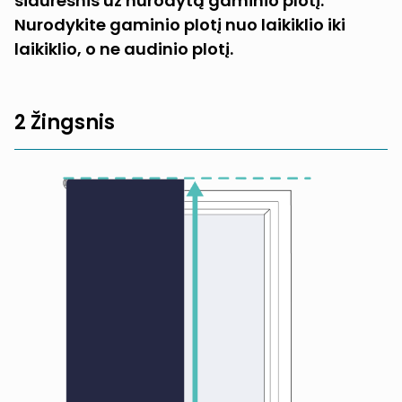
siauresnis už nurodytą gaminio plotį.
Nurodykite gaminio plotį nuo laikiklio iki
laikiklio, o ne audinio plotį.
2 Žingsnis