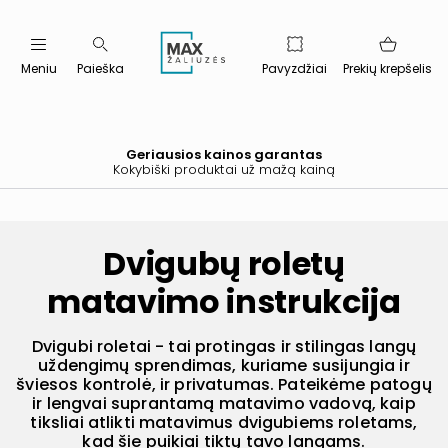
Meniu
Paieška
Pavyzdžiai
Prekių krepšelis
Geriausios kainos garantas
Kokybiški produktai už mažą kainą
Dvigubų roletų
matavimo instrukcija
Dvigubi roletai - tai protingas ir stilingas langų
uždengimų sprendimas, kuriame susijungia ir
šviesos kontrolė, ir privatumas. Pateikėme patogų
ir lengvai suprantamą matavimo vadovą, kaip
tiksliai atlikti matavimus dvigubiems roletams,
kad šie puikiai tiktų tavo langams.