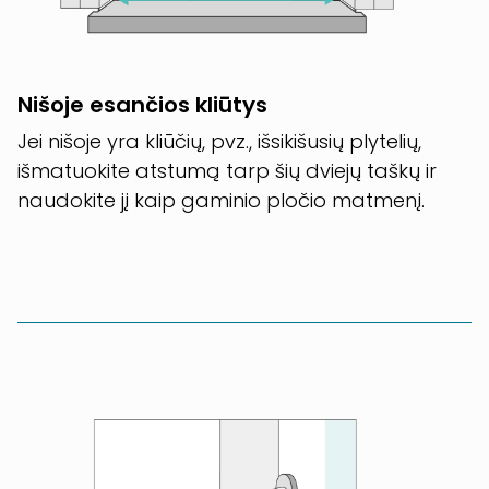
Nišoje esančios kliūtys
Jei nišoje yra kliūčių, pvz., išsikišusių plytelių,
išmatuokite atstumą tarp šių dviejų taškų ir
naudokite jį kaip gaminio pločio matmenį.