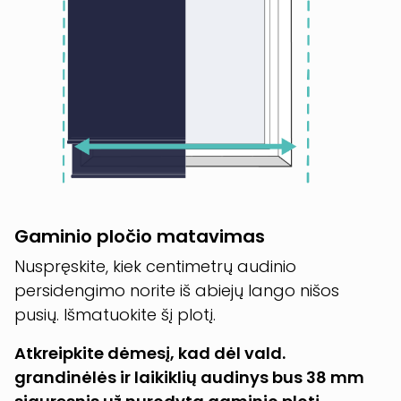
Gaminio pločio matavimas
Nuspręskite, kiek centimetrų audinio
persidengimo norite iš abiejų lango nišos
pusių. Išmatuokite šį plotį.
Atkreipkite dėmesį, kad dėl vald.
grandinėlės ir laikiklių audinys bus 38 mm