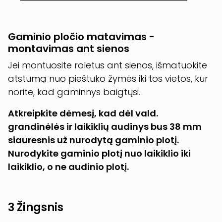
Gaminio pločio matavimas -
montavimas ant sienos
Jei montuosite roletus ant sienos, išmatuokite
atstumą nuo pieštuko žymės iki tos vietos, kur
norite, kad gaminnys baigtųsi.
Atkreipkite dėmesį, kad dėl vald.
grandinėlės ir laikiklių audinys bus 38 mm
siauresnis už nurodytą gaminio plotį.
Nurodykite gaminio plotį nuo laikiklio iki
laikiklio, o ne audinio plotį.
3 Žingsnis