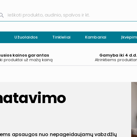
Užuolaidos
Tinkleliai
Kambariai
Įkvėpim
ausios kainos garantas
Gamyba iki 4 d.d
ki produktai už mažą kainą
Atrinktiems produkt
 matavimo
antiems apsaugos nuo nepageidaujamų vabzdžių