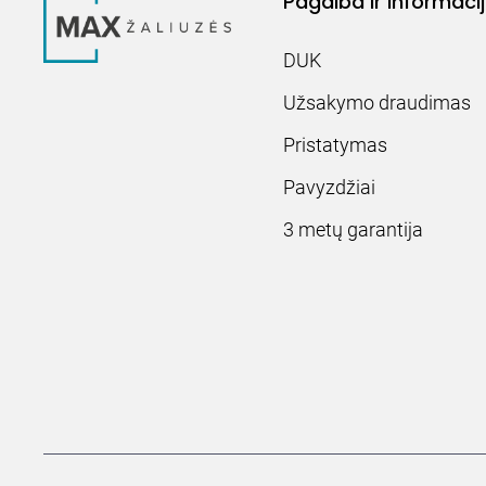
Pagalba ir informaci
DUK
Užsakymo draudimas
Pristatymas
Pavyzdžiai
3 metų garantija