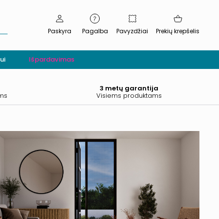
Paskyra
Pagalba
Pavyzdžiai
Prekių krepšelis
ui
Išpardavimas
.
3 metų garantija
ams
Visiems produktams