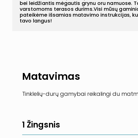
bei leidžiantis mėgautis grynu oru namuose. T
varstomoms terasos durims.Visi mūsų gaminia
pateikėme išsamias matavimo instrukcijas, kurių
tavo langus!
Matavimas
Tinklelių-durų gamybai reikalingi du matmen
1 Žingsnis