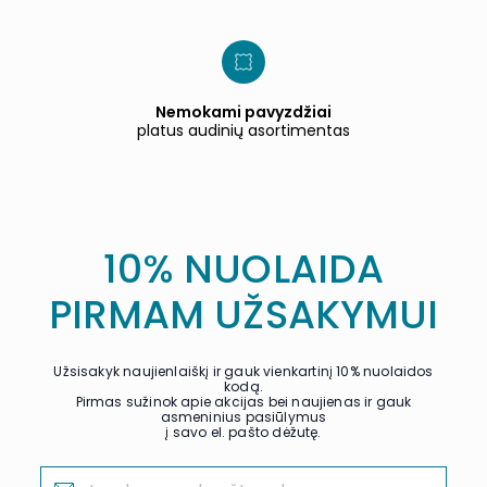
Nemokami pavyzdžiai
platus audinių asortimentas
10% NUOLAIDA
PIRMAM UŽSAKYMUI
Užsisakyk naujienlaiškį ir gauk vienkartinį 10% nuolaidos
kodą.
Pirmas sužinok apie akcijas bei naujienas ir gauk
asmeninius pasiūlymus
į savo el. pašto dėžutę.