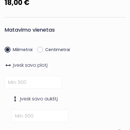
18,00 €
Matavimo vienetas
Milimetrai
Centimetrai
Įvesk savo
plotį
Įvesk savo
aukštį