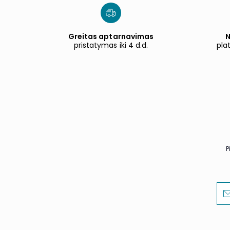
Greitas aptarnavimas
N
pristatymas iki 4 d.d.
pla
P