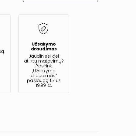
s
Užsakymo
draudimas
są
Jaudiniesi dėl
atliktų matavimų?
Pasirink
„Užsakymo
draudimas“
paslaugą tik už
19,99 €.