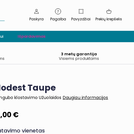
Paskyra
Pagalba
Pavyzdžiai
Prekių krepšelis
ui
Išpardavimas
.
3 metų garantija
ams
Visiems produktams
odest Taupe
engubo klostavimo Užuolaidos
Daugiau informacijos
8,00 €
tavimo vienetas