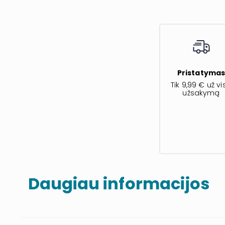
Pristatyma
Tik 9,99 € už vi
užsakymą
Daugiau informacijos