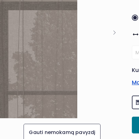
Ku
Ma
Gauti nemokamą pavyzdį