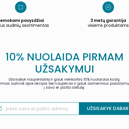
emokami pavyzdžiai
3 metų garantija
tus audinių asortimentas
visiems produktams
10% NUOLAIDA PIRMAM
UŽSAKYMUI
Užsisakyk naujienlaiškį ir gauk vienkartinį 10% nuolaidos kodą.
irmas sužinok apie akcijas bei naujienas ir gauk asmeninius pasiūlym
į savo el. pašto dėžutę.
UŽSISAKYK DABAR