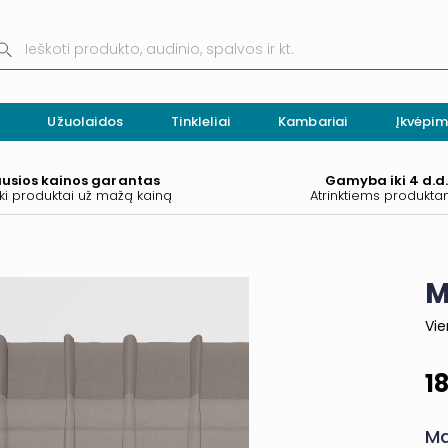
Užuolaidos
Tinkleliai
Kambariai
Įkvėpim
ausios kainos garantas
Gamyba iki 4 d.d
ki produktai už mažą kainą
Atrinktiems produkt
M
Vi
1
Ma