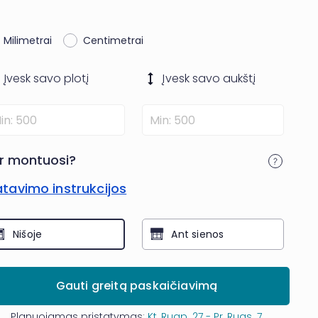
Milimetrai
Centimetrai
Įvesk savo
plotį
Įvesk savo
aukštį
r montuosi?
tavimo instrukcijos
Nišoje
Ant sienos
Gauti greitą paskaičiavimą
Planuojamas pristatymas:
Kt, Rugp. 27 - Pr, Rugs. 7