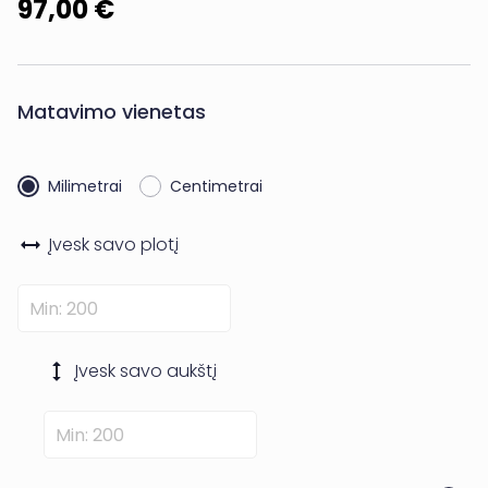
97,00 €
Matavimo vienetas
Milimetrai
Centimetrai
Įvesk savo
plotį
Įvesk savo
aukštį