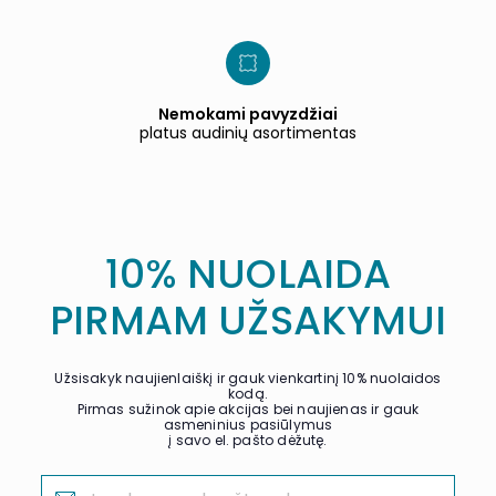
Nemokami pavyzdžiai
platus audinių asortimentas
10% NUOLAIDA
PIRMAM UŽSAKYMUI
Užsisakyk naujienlaiškį ir gauk vienkartinį 10% nuolaidos
kodą.
Pirmas sužinok apie akcijas bei naujienas ir gauk
asmeninius pasiūlymus
į savo el. pašto dėžutę.