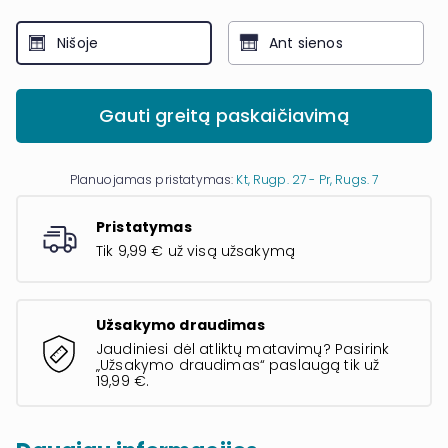
Nišoje
Ant sienos
Gauti greitą paskaičiavimą
Planuojamas pristatymas:
Kt, Rugp. 27 - Pr, Rugs. 7
Pristatymas
Tik 9,99 € už visą užsakymą
Užsakymo draudimas
Jaudiniesi dėl atliktų matavimų? Pasirink
„Užsakymo draudimas“ paslaugą tik už
19,99 €.