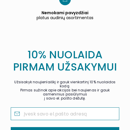
Nemokami pavyzdžiai
platus audinių asortimentas
10% NUOLAIDA
PIRMAM UŽSAKYMUI
Užsisakyk naujienlaiškį ir gauk vienkartinį 10% nuolaidos
kodą.
Pirmas sužinok apie akcijas bei naujienas ir gauk
asmeninius pasiūlymus
į savo el. pašto dėžutę.