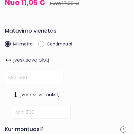
11,05 €
17,00 €
Matavimo vienetas
Milimetrai
Centimetrai
Įvesk savo
plotį
Įvesk savo
aukštį
Kur montuosi?