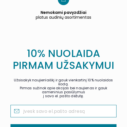
Nemokami pavyzdžiai
platus audinių asortimentas
10% NUOLAIDA
PIRMAM UŽSAKYMUI
Užsisakyk naujienlaiškį ir gauk vienkartinį 10% nuolaidos
kodą.
Pirmas sužinok apie akcijas bei naujienas ir gauk
asmeninius pasiūlymus
į savo el. pašto dėžutę.