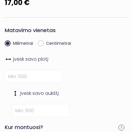
17,00 €
Matavimo vienetas
Milimetrai
Centimetrai
Įvesk savo
plotį
Įvesk savo
aukštį
Kur montuosi?