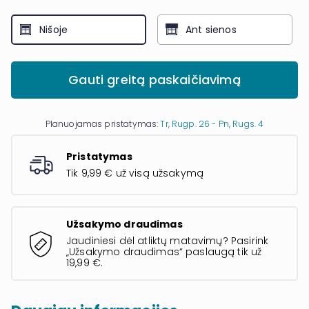
Nišoje
Ant sienos
Gauti greitą paskaičiavimą
Planuojamas pristatymas:
Tr, Rugp. 26 - Pn, Rugs. 4
Pristatymas
Tik 9,99 € už visą užsakymą
Užsakymo draudimas
Jaudiniesi dėl atliktų matavimų? Pasirink
„Užsakymo draudimas“ paslaugą tik už
19,99 €.