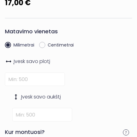
17,00 €
Matavimo vienetas
Milimetrai
Centimetrai
Įvesk savo
plotį
Įvesk savo
aukštį
Kur montuosi?