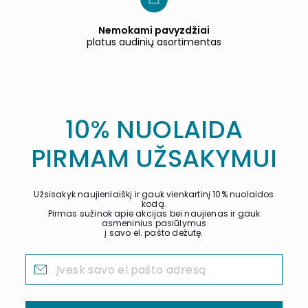
Nemokami pavyzdžiai
platus audinių asortimentas
10% NUOLAIDA
PIRMAM UŽSAKYMUI
Užsisakyk naujienlaiškį ir gauk vienkartinį 10% nuolaidos
kodą.
Pirmas sužinok apie akcijas bei naujienas ir gauk
asmeninius pasiūlymus
į savo el. pašto dėžutę.