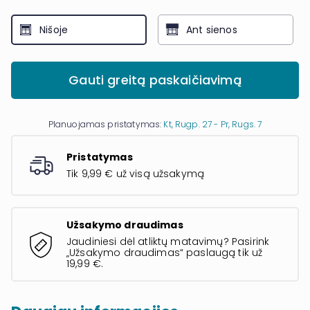
Nišoje
Ant sienos
Gauti greitą paskaičiavimą
Planuojamas pristatymas:
Kt, Rugp. 27 - Pr, Rugs. 7
Pristatymas
Tik 9,99 € už visą užsakymą
Užsakymo draudimas
Jaudiniesi dėl atliktų matavimų? Pasirink
„Užsakymo draudimas“ paslaugą tik už
19,99 €.