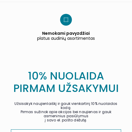
Nemokami pavyzdžiai
platus audinių asortimentas
10% NUOLAIDA
PIRMAM UŽSAKYMUI
Užsisakyk naujienlaiškį ir gauk vienkartinį 10% nuolaidos
kodą.
Pirmas sužinok apie akcijas bei naujienas ir gauk
asmeninius pasiūlymus
į savo el. pašto dėžutę.