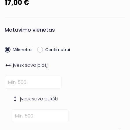
17,00 €
Matavimo vienetas
Milimetrai
Centimetrai
Įvesk savo
plotį
Įvesk savo
aukštį