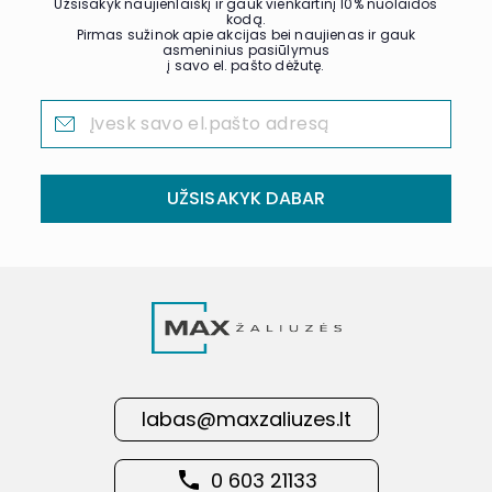
Užsisakyk naujienlaiškį ir gauk vienkartinį 10% nuolaidos
kodą.
Pirmas sužinok apie akcijas bei naujienas ir gauk
asmeninius pasiūlymus
į savo el. pašto dėžutę.
UŽSISAKYK DABAR
labas@maxzaliuzes.lt
0 603 21133