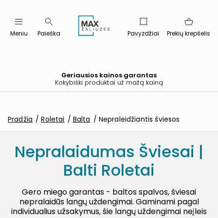
Meniu
Paieška
Pavyzdžiai
Prekių krepšelis
Geriausios kainos garantas
Kokybiški produktai už mažą kainą
Pradžia
Roletai
Balta
Nepraleidžiantis šviesos
Nepralaidumas Šviesai |
Balti Roletai
Gero miego garantas - baltos spalvos, šviesai
nepralaidūs langų uždengimai. Gaminami pagal
individualius užsakymus, šie langų uždengimai neįleis