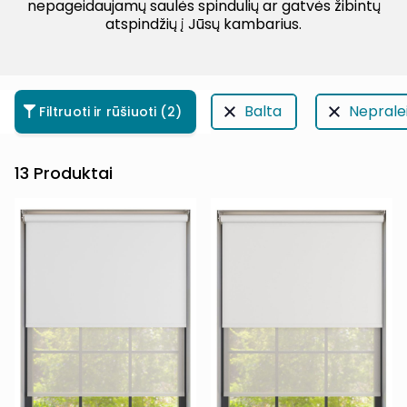
nepageidaujamų saulės spindulių ar gatvės žibintų
atspindžių į Jūsų kambarius.
Balta
Nepralei
Filtruoti ir rūšiuoti
(2)
13
Produktai