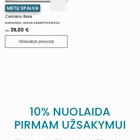
METŲ SPALVA
Camano Bare
KLASIKINIAI, LAISVAI KABANTYS ROLETAI
39,00 €
Nuo
Užsisakyk pavyzdį
10% NUOLAIDA
PIRMAM UŽSAKYMUI