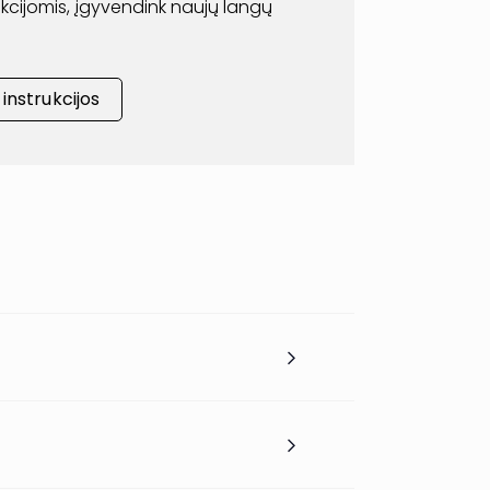
rukcijomis, įgyvendink naujų langų
nstrukcijos