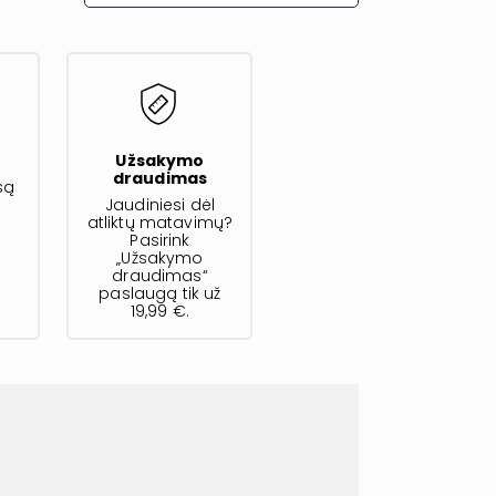
s
Užsakymo
draudimas
są
Jaudiniesi dėl
atliktų matavimų?
Pasirink
„Užsakymo
draudimas“
paslaugą tik už
19,99 €.