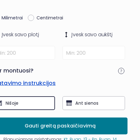
Milimetrai
Centimetrai
Įvesk savo
plotį
Įvesk savo
aukštį
r montuosi?
tavimo instrukcijos
Nišoje
Ant sienos
Gauti greitą paskaičiavimą
Planuojamas pristatymas:
Kt, Rugp. 13 - Pn, Rugp. 14