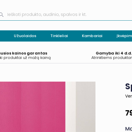
Užuolaidos
Tinkleliai
Kambariai
Įkvėpim
ausios kainos garantas
Gamyba iki 4 d.d
ki produktai už mažą kainą
Atrinktiems produkt
S
Ver
7
Ma