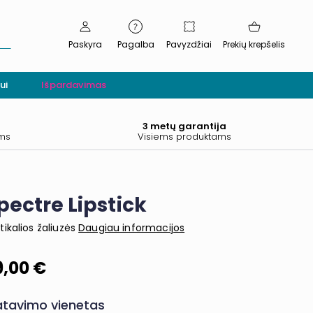
Paskyra
Pagalba
Pavyzdžiai
Prekių krepšelis
ui
Išpardavimas
.
3 metų garantija
ams
Visiems produktams
pectre Lipstick
tikalios žaliuzės
Daugiau informacijos
9,00 €
tavimo vienetas