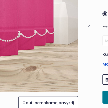
Ku
Ma
Gauti nemokamą pavyzdį