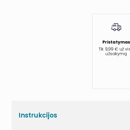
Pristatyma
Tik 9,99 € už vi
užsakymą
Instrukcijos