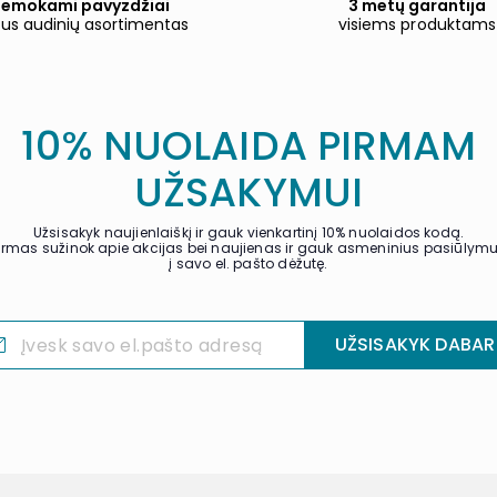
emokami pavyzdžiai
3 metų garantija
tus audinių asortimentas
visiems produktams
10% NUOLAIDA PIRMAM
UŽSAKYMUI
Užsisakyk naujienlaiškį ir gauk vienkartinį 10% nuolaidos kodą.
irmas sužinok apie akcijas bei naujienas ir gauk asmeninius pasiūlym
į savo el. pašto dėžutę.
UŽSISAKYK DABAR