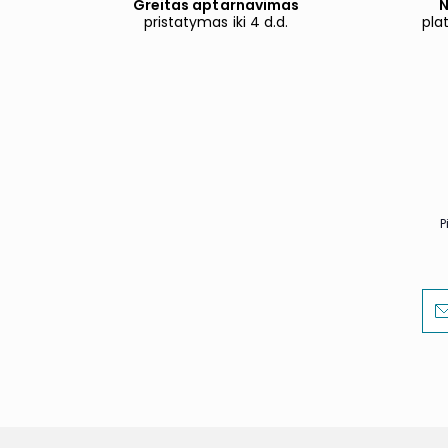
Greitas aptarnavimas
N
pristatymas iki 4 d.d.
pla
P