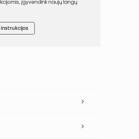
rukcijomis, įgyvendink naujų langų
nstrukcijos