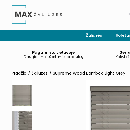
Žaliuzės
Roletai
Pagaminta Lietuvoje
Geri
Daugiau nei tūkstantis produktų
Kokybiš
Pradžia
Žaliuzės
Supreme Wood Bamboo Light Grey