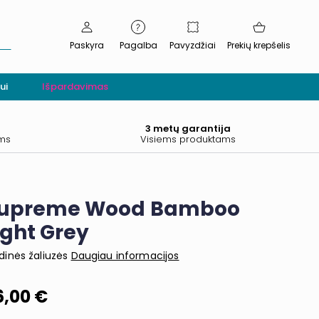
Paskyra
Pagalba
Pavyzdžiai
Prekių krepšelis
ui
Išpardavimas
.
3 metų garantija
ams
Visiems produktams
upreme Wood Bamboo
ight Grey
inės žaliuzės
Daugiau informacijos
6,00 €