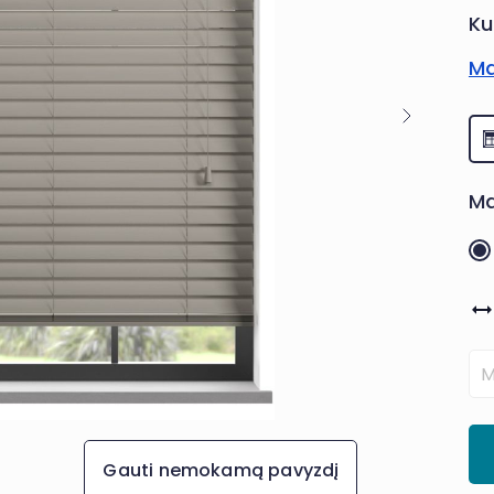
Ku
Ma
Ma
Gauti nemokamą pavyzdį