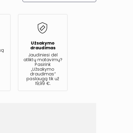
s
Užsakymo
draudimas
są
Jaudiniesi dėl
atliktų matavimų?
Pasirink
„Užsakymo
draudimas“
paslaugą tik už
19,99 €.