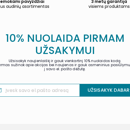
emokami pavyzdžiai
3 metų garantija
tus audinių asortimentas
visiems produktams
10% NUOLAIDA PIRMAM
UŽSAKYMUI
Užsisakyk naujienlaiškį ir gauk vienkartinį 10% nuolaidos kodą.
irmas sužinok apie akcijas bei naujienas ir gauk asmeninius pasiūlym
į savo el. pašto dėžutę.
UŽSISAKYK DABAR