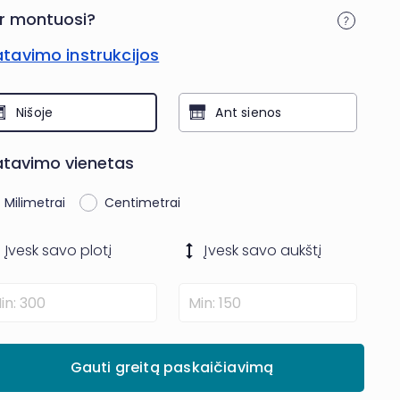
r montuosi?
tavimo instrukcijos
Nišoje
Ant sienos
tavimo vienetas
Milimetrai
Centimetrai
Įvesk savo
plotį
Įvesk savo
aukštį
Gauti greitą paskaičiavimą