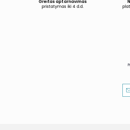
Greitas aptarnavimas
N
pristatymas iki 4 d.d.
pla
P