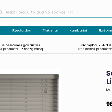
Užuolaidos
Tinkleliai
Kambariai
Įkvėpim
ausios kainos garantas
Gamyba iki 4 d.d
ki produktai už mažą kainą
Atrinktiems produkt
S
L
Med
9