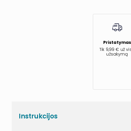
Pristatyma
Tik 9,99 € už vi
užsakymą
Instrukcijos