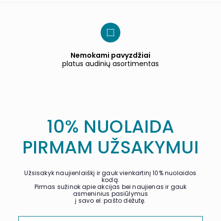
Nemokami pavyzdžiai
platus audinių asortimentas
10% NUOLAIDA
PIRMAM UŽSAKYMUI
Užsisakyk naujienlaiškį ir gauk vienkartinį 10% nuolaidos
kodą.
Pirmas sužinok apie akcijas bei naujienas ir gauk
asmeninius pasiūlymus
į savo el. pašto dėžutę.