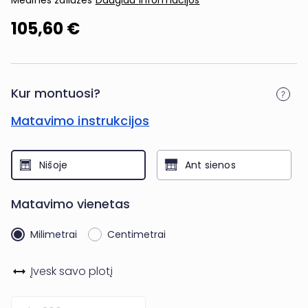
Medinės žaliuzės
Daugiau informacijos
105,60 €
Kur montuosi?
Matavimo instrukcijos
Nišoje
Ant sienos
Matavimo vienetas
Milimetrai
Centimetrai
Įvesk savo
plotį