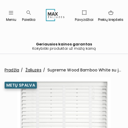
Meniu
Paieška
Pavyzdžiai
Prekių krepšelis
Geriausios kainos garantas
Kokybiški produktai už mažą kainą
Pradžia
Žaliuzės
Supreme Wood Bamboo White su juost. kopetėlėmis
METŲ SPALVA