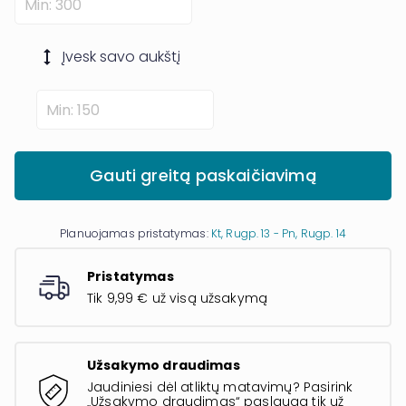
Įvesk savo
aukštį
Gauti greitą paskaičiavimą
Planuojamas pristatymas:
Kt, Rugp. 13 - Pn, Rugp. 14
Pristatymas
Tik 9,99 € už visą užsakymą
Užsakymo draudimas
Jaudiniesi dėl atliktų matavimų? Pasirink
„Užsakymo draudimas“ paslaugą tik už