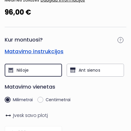
Medinės žaliuzės
Daugiau informacijos
96,00 €
Kur montuosi?
Matavimo instrukcijos
Nišoje
Ant sienos
Matavimo vienetas
Milimetrai
Centimetrai
Įvesk savo
plotį