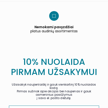
Nemokami pavyzdžiai
platus audinių asortimentas
10% NUOLAIDA
PIRMAM UŽSAKYMUI
Užsisakyk naujienlaiškį ir gauk vienkartinį 10% nuolaidos
kodą.
Pirmas sužinok apie akcijas bei naujienas ir gauk
asmeninius pasiūlymus
į savo el. pašto dėžutę.