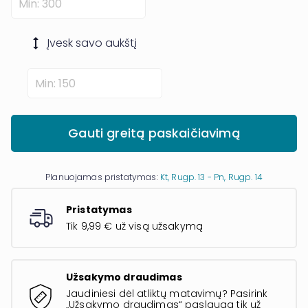
Įvesk savo
aukštį
Gauti greitą paskaičiavimą
Planuojamas pristatymas:
Kt, Rugp. 13 - Pn, Rugp. 14
Pristatymas
Tik 9,99 € už visą užsakymą
Užsakymo draudimas
Jaudiniesi dėl atliktų matavimų? Pasirink
„Užsakymo draudimas“ paslaugą tik už