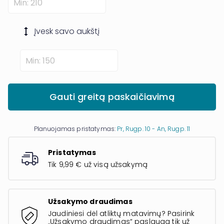
Įvesk savo
aukštį
Gauti greitą paskaičiavimą
Planuojamas pristatymas:
Pr, Rugp. 10 - An, Rugp. 11
Pristatymas
Tik 9,99 € už visą užsakymą
Užsakymo draudimas
Jaudiniesi dėl atliktų matavimų? Pasirink
„Užsakymo draudimas“ paslaugą tik už