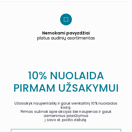
Nemokami pavyzdžiai
platus audinių asortimentas
10% NUOLAIDA
PIRMAM UŽSAKYMUI
Užsisakyk naujienlaiškį ir gauk vienkartinį 10% nuolaidos
kodą.
Pirmas sužinok apie akcijas bei naujienas ir gauk
asmeninius pasiūlymus
į savo el. pašto dėžutę.