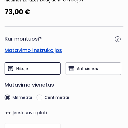
Medinės Žaliuzės
Daugiau informacijos
73,00 €
Kur montuosi?
Matavimo instrukcijos
Nišoje
Ant sienos
Matavimo vienetas
Milimetrai
Centimetrai
Įvesk savo
plotį