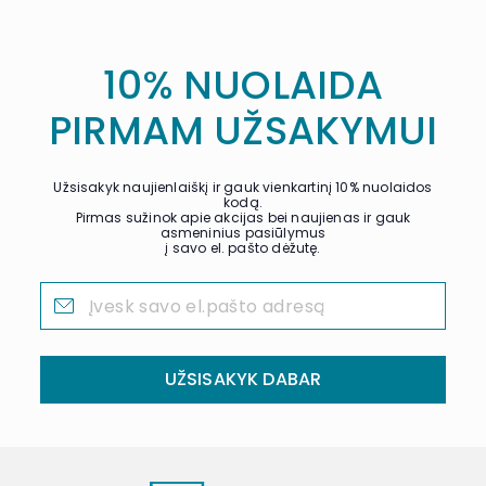
10% NUOLAIDA
PIRMAM UŽSAKYMUI
Užsisakyk naujienlaiškį ir gauk vienkartinį 10% nuolaidos
kodą.
Pirmas sužinok apie akcijas bei naujienas ir gauk
asmeninius pasiūlymus
į savo el. pašto dėžutę.
UŽSISAKYK DABAR