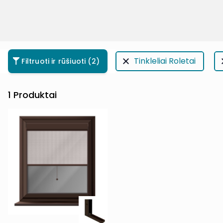
Tinkleliai Roletai
Filtruoti ir rūšiuoti
(2)
1
Produktai