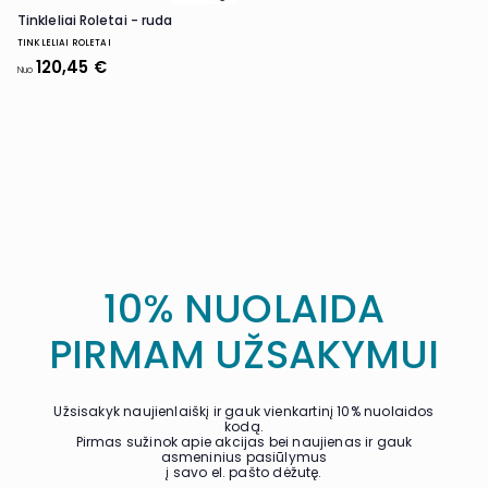
Tinkleliai Roletai - ruda
TINKLELIAI ROLETAI
120,45 €
Nuo
10% NUOLAIDA
PIRMAM UŽSAKYMUI
Užsisakyk naujienlaiškį ir gauk vienkartinį 10% nuolaidos
kodą.
Pirmas sužinok apie akcijas bei naujienas ir gauk
asmeninius pasiūlymus
į savo el. pašto dėžutę.