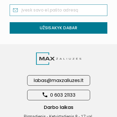
UŽSISAKYK DABAR
labas@maxzaliuzes.lt
0 603 21133
Darbo laikas
Pirmadienis - Ketvirtadienis 8 - 17 val.