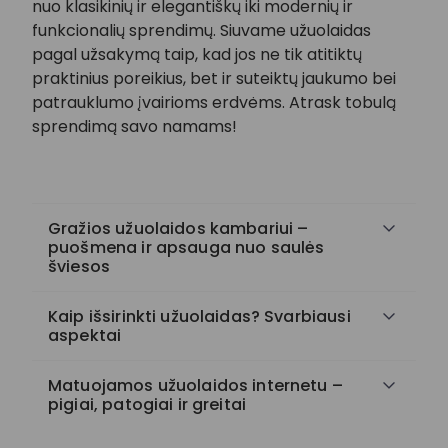
nuo klasikinių ir elegantiškų iki modernių ir
funkcionalių sprendimų. Siuvame užuolaidas
pagal užsakymą taip, kad jos ne tik atitiktų
praktinius poreikius, bet ir suteiktų jaukumo bei
patrauklumo įvairioms erdvėms. Atrask tobulą
sprendimą savo namams!
Gražios užuolaidos kambariui –
puošmena ir apsauga nuo saulės
šviesos
Kaip išsirinkti užuolaidas? Svarbiausi
aspektai
Matuojamos užuolaidos internetu –
pigiai, patogiai ir greitai