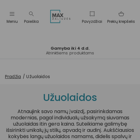
Meniu
Paieška
Pavyzdžiai
Prekių krepšelis
Gamyba iki 4 d.d.
Atrinktiems produktams
Pradžia
Užuolaidos
Užuolaidos
Atnaujink savo namų įvaizdį, pasirinkdamas
modernias, pagal individualų užsakymą siuvamas
užuolaidas itin gera kaina. Suteikiame galimybę
išsirinkti unikalų jų stilių, apvadą ir audinį. Aukščiausios
kokybės langų užuolaidos namams, didelis spalvų ir