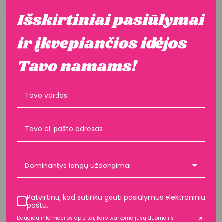
METŲ SPALVA
Betty White
Destiny Dark Grey
TRIGUBO KLOSTAVIMO UŽUOLAIDOS
TRIGUBO KLOSTAVIMO UŽUOLAIDOS
18,00 €
21,00 €
Nuo
Nuo
Užsisakyk pavyzdį
Užsisakyk pavyzdį
Dominantys langų uždengimai
Patvirtinu, kad sutinku gauti pasiūlymus elektroniniu
paštu.
Daugiau informacijos apie tai, kaip tvarkome jūsų duomenis