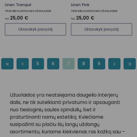
Linen Tranquil
Linen Pink
TRIGUBO KLOSTAVIMO UŽUOLAIDOS
TRIGUBO KLOSTAVIMO UŽUOLAIDOS
25,00 €
25,00 €
Nuo
Nuo
Užsisakyk pavyzdį
Užsisakyk pavyzdį
5
6
7
8
9
Užuolaidos yra neatsiejama daugelio interjerų
dalis, ne tik suteikianti privatumo ir apsauganti
nuo tiesioginių saulės spindulių, bet ir
praturtinanti namų estetiką. Kviečiame
susipažinti su plačiu šių langų uždangų
asortimentu, kuriame kiekvienas ras kažką sau –