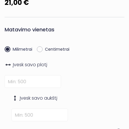
21,00 €
Matavimo vienetas
Milimetrai
Centimetrai
Įvesk savo
plotį
Įvesk savo
aukštį