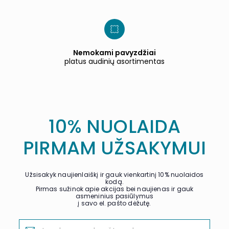
Nemokami pavyzdžiai
platus audinių asortimentas
10% NUOLAIDA
PIRMAM UŽSAKYMUI
Užsisakyk naujienlaiškį ir gauk vienkartinį 10% nuolaidos
kodą.
Pirmas sužinok apie akcijas bei naujienas ir gauk
asmeninius pasiūlymus
į savo el. pašto dėžutę.