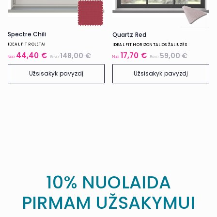
Spectre Chili
Quartz Red
IDEAL FIT ROLETAI
IDEAL FIT HORIZONTALIOS ŽALIUZĖS
44,40 €
17,70 €
148,00 €
59,00 €
Nuo
Buvo
Nuo
Buvo
Užsisakyk pavyzdį
Užsisakyk pavyzdį
10% NUOLAIDA
PIRMAM UŽSAKYMUI