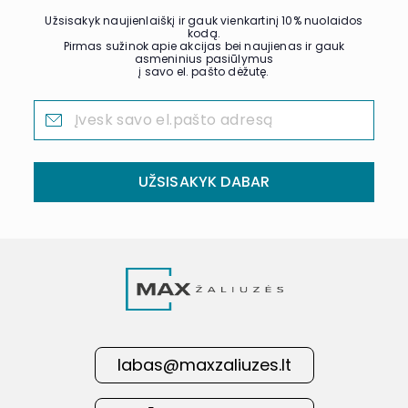
Užsisakyk naujienlaiškį ir gauk vienkartinį 10% nuolaidos
kodą.
Pirmas sužinok apie akcijas bei naujienas ir gauk
asmeninius pasiūlymus
į savo el. pašto dėžutę.
UŽSISAKYK DABAR
labas@maxzaliuzes.lt