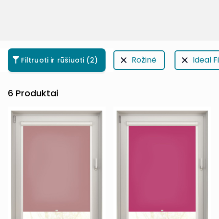
Rožinė
Ideal F
Filtruoti ir rūšiuoti
(2)
6
Produktai