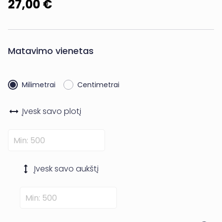
27,00 €
Matavimo vienetas
Milimetrai
Centimetrai
Įvesk savo
plotį
Įvesk savo
aukštį