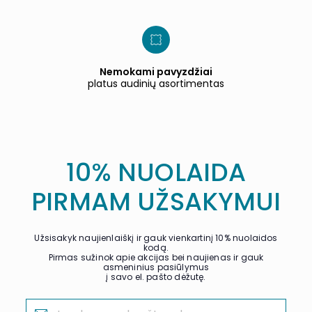
Nemokami pavyzdžiai
platus audinių asortimentas
10% NUOLAIDA
PIRMAM UŽSAKYMUI
Užsisakyk naujienlaiškį ir gauk vienkartinį 10% nuolaidos
kodą.
Pirmas sužinok apie akcijas bei naujienas ir gauk
asmeninius pasiūlymus
į savo el. pašto dėžutę.