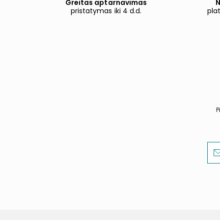
Greitas aptarnavimas
N
pristatymas iki 4 d.d.
pla
P