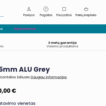
Paskyra
Pagalba
Pavyzdžiai
Prekių krepšelis
ui
Išpardavimas
.
3 metų garantija
ams
Visiems produktams
5mm ALU Grey
izontalios žaliuzės
Daugiau informacijos
0,00 €
tavimo vienetas