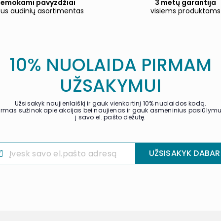
emokami pavyzdžiai
3 metų garantija
tus audinių asortimentas
visiems produktams
10% NUOLAIDA PIRMAM
UŽSAKYMUI
Užsisakyk naujienlaiškį ir gauk vienkartinį 10% nuolaidos kodą.
irmas sužinok apie akcijas bei naujienas ir gauk asmeninius pasiūlym
į savo el. pašto dėžutę.
UŽSISAKYK DABAR