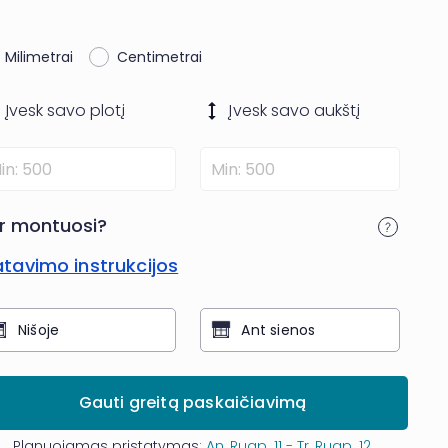
Milimetrai
Centimetrai
Įvesk savo
plotį
Įvesk savo
aukštį
r montuosi?
tavimo instrukcijos
Nišoje
Ant sienos
Gauti greitą paskaičiavimą
Planuojamas pristatymas:
An, Rugp. 11 - Tr, Rugp. 12