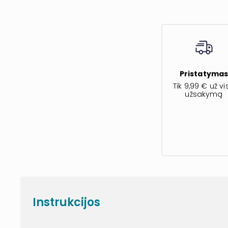
Pristatyma
Tik 9,99 € už vi
užsakymą
Instrukcijos