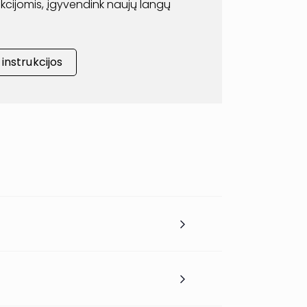
rukcijomis, įgyvendink naujų langų
nstrukcijos