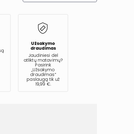
s
Užsakymo
draudimas
są
Jaudiniesi dėl
atliktų matavimų?
Pasirink
„Užsakymo
draudimas“
paslaugą tik už
19,99 €.