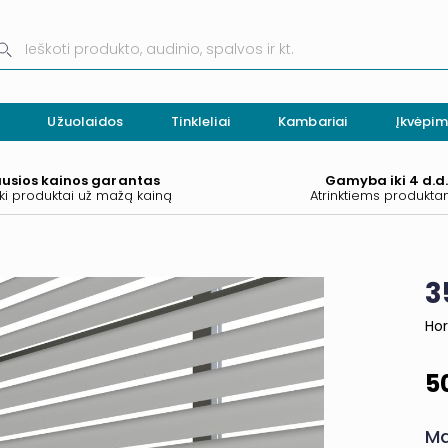
Užuolaidos
Tinkleliai
Kambariai
Įkvėpim
ausios kainos garantas
Gamyba iki 4 d.d
ki produktai už mažą kainą
Atrinktiems produkt
3
Hor
5
Ma