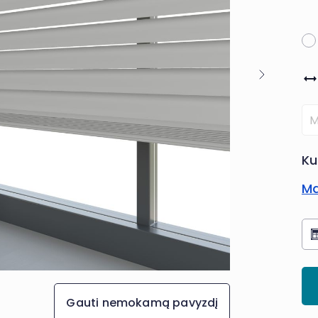
Ku
Ma
Gauti nemokamą pavyzdį