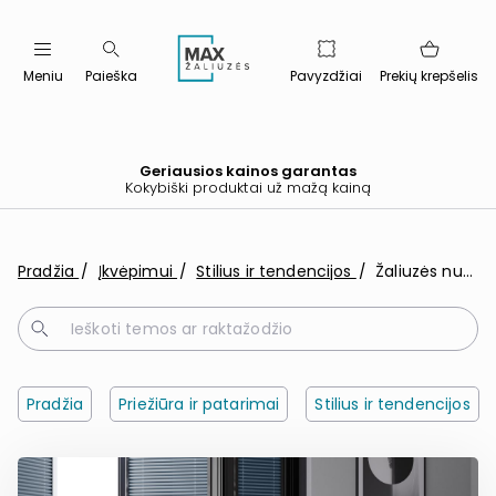
Meniu
Paieška
Pavyzdžiai
Prekių krepšelis
Geriausios kainos garantas
Kokybiški produktai už mažą kainą
Pradžia
Įkvėpimui
Stilius ir tendencijos
Žaliuzės nuomojamame bute: kaip susikurti jaukumą negręžiant sienų ar langų
Pradžia
Priežiūra ir patarimai
Stilius ir tendencijos