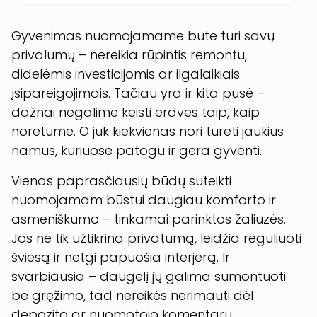
Gyvenimas nuomojamame bute turi savų
privalumų – nereikia rūpintis remontu,
didelėmis investicijomis ar ilgalaikiais
įsipareigojimais. Tačiau yra ir kita pusė –
dažnai negalime keisti erdvės taip, kaip
norėtume. O juk kiekvienas nori turėti jaukius
namus, kuriuose patogu ir gera gyventi.
Vienas paprasčiausių būdų suteikti
nuomojamam būstui daugiau komforto ir
asmeniškumo – tinkamai parinktos žaliuzės.
Jos ne tik užtikrina privatumą, leidžia reguliuoti
šviesą ir netgi papuošia interjerą. Ir
svarbiausia – daugelį jų galima sumontuoti
be gręžimo, tad nereikės nerimauti dėl
depozito ar nuomotojo komentarų.