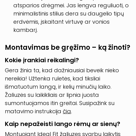
atsparios drėgmei. Jas lengva reguliuoti, o
minimalistinis stilius dera su daugelio tipų
erdvėmis, įskaitant virtuvę ar vonios
kambarį.
Montavimas be gręžimo – ką žinoti?
Kokie įrankiai reikalingi?
Gera žinia ta, kad dažniausiai beveik nieko
nereikia! Užtenka ruletės, kad tiksliai
išmatuotum langą, ir kelių minučių laiko.
Žaliuzės su laikikliais ar lipnia juosta
sumontuojamos itin greitai. Susipažink su
matavimo instrukcija
čia
.
Kaip nepažeisti lango rėmų ar sienų?
Montuojant Ideal Fit žaliuzes svarbu laikytis