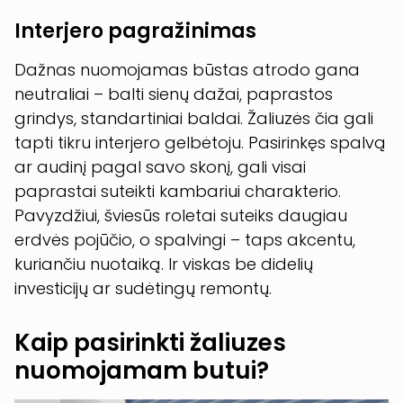
Interjero pagražinimas
Dažnas nuomojamas būstas atrodo gana
neutraliai – balti sienų dažai, paprastos
grindys, standartiniai baldai. Žaliuzės čia gali
tapti tikru interjero gelbėtoju. Pasirinkęs spalvą
ar audinį pagal savo skonį, gali visai
paprastai suteikti kambariui charakterio.
Pavyzdžiui, šviesūs roletai suteiks daugiau
erdvės pojūčio, o spalvingi – taps akcentu,
kuriančiu nuotaiką. Ir viskas be didelių
investicijų ar sudėtingų remontų.
Kaip pasirinkti žaliuzes
nuomojamam butui?