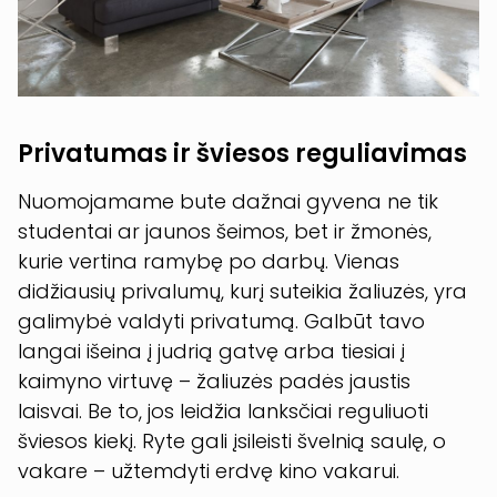
Privatumas ir šviesos reguliavimas
Nuomojamame bute dažnai gyvena ne tik
studentai ar jaunos šeimos, bet ir žmonės,
kurie vertina ramybę po darbų. Vienas
didžiausių privalumų, kurį suteikia žaliuzės, yra
galimybė valdyti privatumą. Galbūt tavo
langai išeina į judrią gatvę arba tiesiai į
kaimyno virtuvę – žaliuzės padės jaustis
laisvai. Be to, jos leidžia lanksčiai reguliuoti
šviesos kiekį. Ryte gali įsileisti švelnią saulę, o
vakare – užtemdyti erdvę kino vakarui.