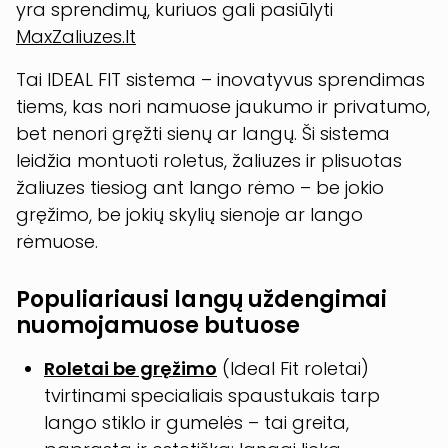
yra sprendimų, kuriuos gali pasiūlyti
MaxZaliuzes.lt
Tai IDEAL FIT sistema – inovatyvus sprendimas
tiems, kas nori namuose jaukumo ir privatumo,
bet nenori gręžti sienų ar langų. Ši sistema
leidžia montuoti roletus, žaliuzes ir plisuotas
žaliuzes tiesiog ant lango rėmo – be jokio
gręžimo, be jokių skylių sienoje ar lango
rėmuose.
Populiariausi langų uždengimai
nuomojamuose butuose
Roletai be gręžimo
(Ideal Fit roletai)
tvirtinami specialiais spaustukais tarp
lango stiklo ir gumelės – tai greita,