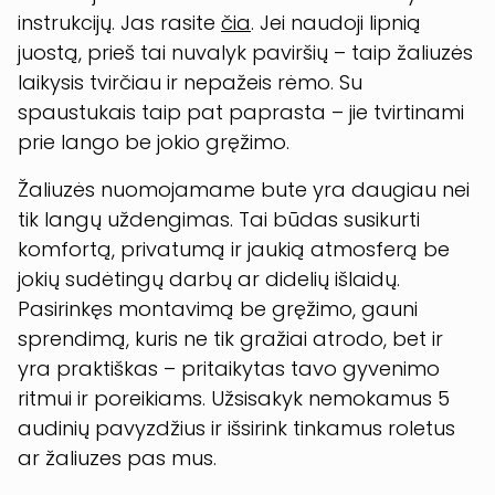
instrukcijų. Jas rasite
čia
. Jei naudoji lipnią
juostą, prieš tai nuvalyk paviršių – taip žaliuzės
laikysis tvirčiau ir nepažeis rėmo. Su
spaustukais taip pat paprasta – jie tvirtinami
prie lango be jokio gręžimo.
Žaliuzės nuomojamame bute yra daugiau nei
tik langų uždengimas. Tai būdas susikurti
komfortą, privatumą ir jaukią atmosferą be
jokių sudėtingų darbų ar didelių išlaidų.
Pasirinkęs montavimą be gręžimo, gauni
sprendimą, kuris ne tik gražiai atrodo, bet ir
yra praktiškas – pritaikytas tavo gyvenimo
ritmui ir poreikiams. Užsisakyk nemokamus 5
audinių pavyzdžius ir išsirink tinkamus roletus
ar žaliuzes pas mus.