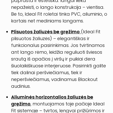
paprasta ir estetiška: langai lieka
nepažeisti, o lango konstrukcija – vientisa.
Be to, Ideal Fit roletai tinka PVC, aliuminio, o
kartais net mediniams langams.
Plisuotos žaliuzės be gręžimo
(Ideal Fit
plisuotos žaliuzės) – elegantiškas ir
funkcionalus pasirinkimas. Jos tvirtinamos
ant lango rėmo, leidžia reguliuoti šviesos
srautą iš apačios į viršų ir puikiai dera
šiuolaikiškuose interjeruose. Pasirinkti galite
tiek dalinai peršviečiamus, tiek ir
neperšviečiamus, vadinamus
Blackout
audinius.
Aliuminės horizontalios žaliuzės be
gręžimo
, montuojamos toje pačioje Ideal
Fit sistemoje – tvirtos, lengvai prižiūrimos ir