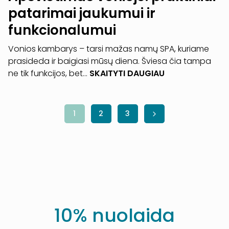
patarimai jaukumui ir
funkcionalumui
Vonios kambarys – tarsi mažas namų SPA, kuriame
prasideda ir baigiasi mūsų diena. Šviesa čia tampa
ne tik funkcijos, bet...
SKAITYTI DAUGIAU
1
2
3
10% nuolaida