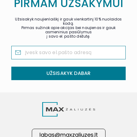
PIRMAM UŽSAKYMUI
Užsisakyk naujienlaiškį ir gauk vienkartinį 10% nuolaidos
kodą.
Pirmas sužinok apie akcijas bei naujienas ir gauk
asmeninius pasiūlymus
į savo el. pašto dėžutę.
UŽSISAKYK DABAR
labas@maxzaliuzes.lt