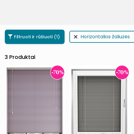
Horizontalios žaliuzės
Filtruoti ir rūšiuoti
(1)
3
Produktai
-70%
-70%