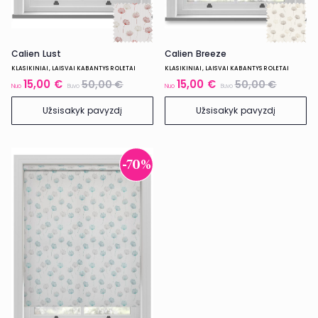
Calien Breeze
Calien Lust
KLASIKINIAI, LAISVAI KABANTYS ROLETAI
KLASIKINIAI, LAISVAI KABANTYS ROLETAI
15,00 €
15,00 €
50,00 €
50,00 €
Nuo
Buvo
Nuo
Buvo
Užsisakyk pavyzdį
Užsisakyk pavyzdį
-70%