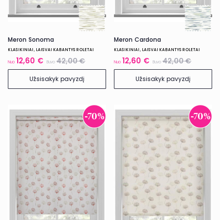
Meron Sonoma
Meron Cardona
KLASIKINIAI, LAISVAI KABANTYS ROLETAI
KLASIKINIAI, LAISVAI KABANTYS ROLETAI
12,60 €
12,60 €
42,00 €
42,00 €
Nuo
Buvo
Nuo
Buvo
Užsisakyk pavyzdį
Užsisakyk pavyzdį
-70%
-70%