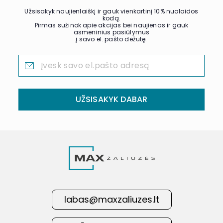
Užsisakyk naujienlaiškį ir gauk vienkartinį 10% nuolaidos
kodą.
Pirmas sužinok apie akcijas bei naujienas ir gauk
asmeninius pasiūlymus
į savo el. pašto dėžutę.
UŽSISAKYK DABAR
labas@maxzaliuzes.lt