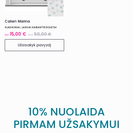
Calien Marina
KLASIKINIAI, LAISVAI KABANTYS ROLETAI
15,00 €
50,00 €
Nuo
Buvo
Užsisakyk pavyzdį
10% NUOLAIDA
PIRMAM UŽSAKYMUI