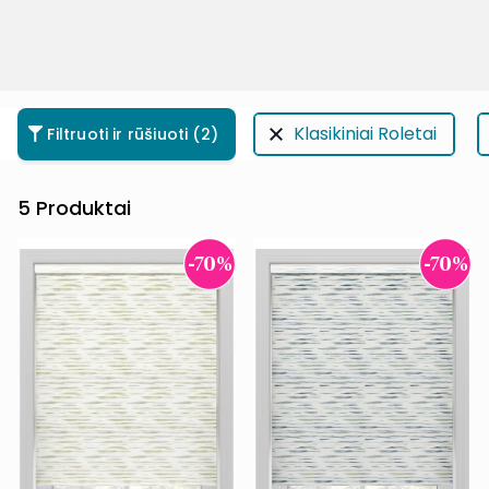
Klasikiniai Roletai
Filtruoti ir rūšiuoti
(2)
5
Produktai
-70%
-70%