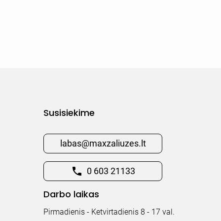
Susisiekime
labas@maxzaliuzes.lt
0 603 21133
Darbo laikas
Pirmadienis - Ketvirtadienis 8 - 17 val.