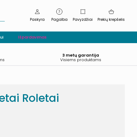
Paskyra
Pagalba
Pavyzdžiai
Prekių krepšelis
ui
Išpardavimas
.
3 metų garantija
ams
Visiems produktams
tai Roletai