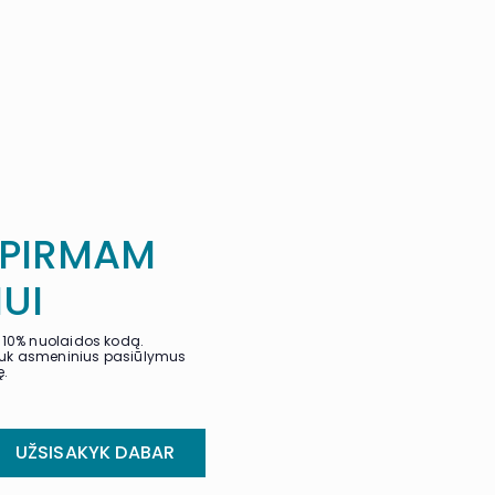
 PIRMAM
UI
nį 10% nuolaidos kodą.
gauk asmeninius pasiūlymus
ę.
UŽSISAKYK DABAR