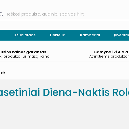
Užuolaidos
Tinkleliai
Kambariai
Įkvėpim
ausios kainos garantas
Gamyba iki 4 d.d
ki produktai už mažą kainą
Atrinktiems produkt
nė
setiniai Diena-Naktis Role