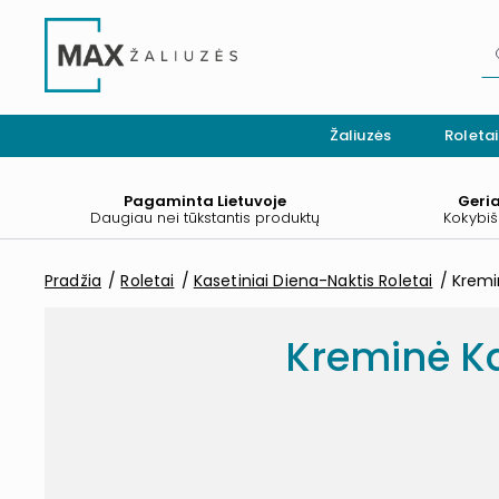
Žaliuzės
Roletai
Pagaminta Lietuvoje
Geri
Daugiau nei tūkstantis produktų
Kokybiš
Pradžia
Roletai
Kasetiniai Diena-Naktis Roletai
Kremi
Kreminė Ka