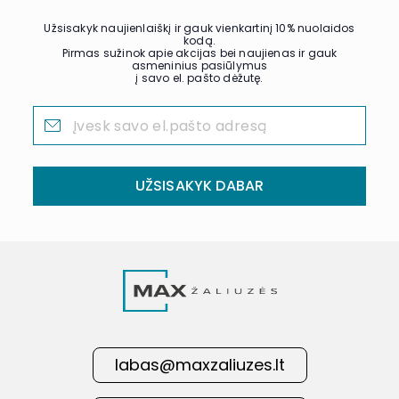
Užsisakyk naujienlaiškį ir gauk vienkartinį 10% nuolaidos
kodą.
Pirmas sužinok apie akcijas bei naujienas ir gauk
asmeninius pasiūlymus
į savo el. pašto dėžutę.
UŽSISAKYK DABAR
labas@maxzaliuzes.lt