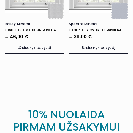
Spectre Mineral
Bailey Mineral
KLASIKINIAI, LAISVAI KABANTYS ROLETAI
KLASIKINIAI, LAISVAI KABANTYS ROLETAI
46,00 €
39,00 €
Nuo
Nuo
Užsisakyk pavyzdį
Užsisakyk pavyzdį
10% NUOLAIDA
PIRMAM UŽSAKYMUI