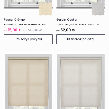
Fascal Crème
Galain Oyster
KLASIKINIAI, LAISVAI KABANTYS ROLETAI
KLASIKINIAI, LAISVAI KABANTYS ROLETAI
15,00 €
52,00 €
50,00 €
Nuo
Buvo
Nuo
Užsisakyk pavyzdį
Užsisakyk pavyzdį