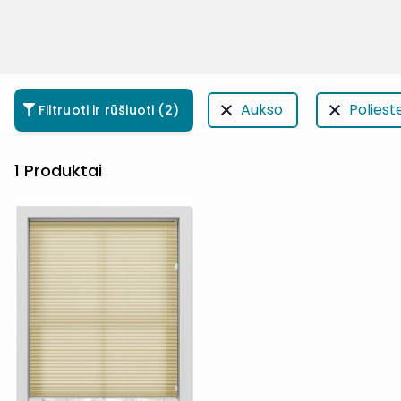
Aukso
Poliest
Filtruoti ir rūšiuoti
(2)
1
Produktai