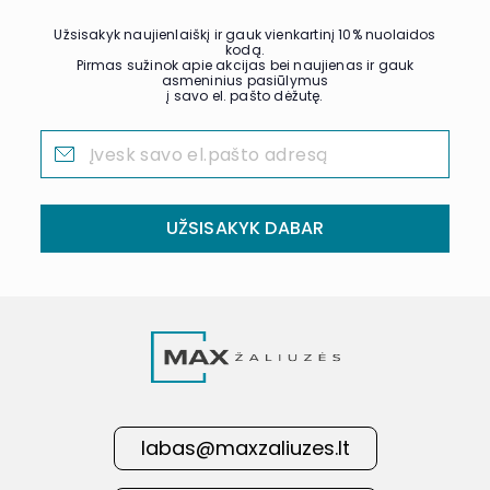
Užsisakyk naujienlaiškį ir gauk vienkartinį 10% nuolaidos
kodą.
Pirmas sužinok apie akcijas bei naujienas ir gauk
asmeninius pasiūlymus
į savo el. pašto dėžutę.
UŽSISAKYK DABAR
labas@maxzaliuzes.lt