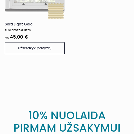
Sora Light Gold
PLISUOTOS ŽALIUZĖS
45,00 €
Nuo
Užsisakyk pavyzdį
10% NUOLAIDA
PIRMAM UŽSAKYMUI