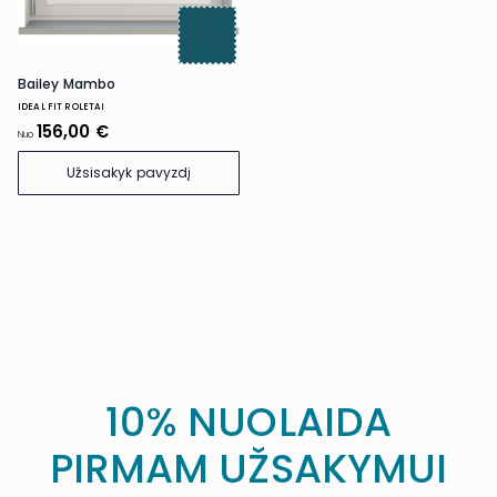
Bailey Mambo
IDEAL FIT ROLETAI
156,00 €
Nuo
Užsisakyk pavyzdį
10% NUOLAIDA
PIRMAM UŽSAKYMUI