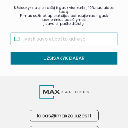
Užsisakyk naujienlaiškį ir gauk vienkartinį 10% nuolaidos
kodą.
Pirmas sužinok apie akcijas bei naujienas ir gauk
asmeninius pasiūlymus
į savo el. pašto dėžutę.
UŽSISAKYK DABAR
labas@maxzaliuzes.lt