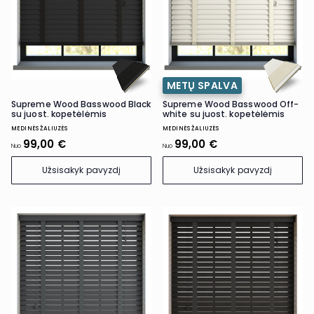
METŲ SPALVA
Supreme Wood Basswood Black
Supreme Wood Basswood Off-
su juost. kopetėlėmis
white su juost. kopetėlėmis
MEDINĖS ŽALIUZĖS
MEDINĖS ŽALIUZĖS
99,00 €
99,00 €
Nuo
Nuo
Užsisakyk pavyzdį
Užsisakyk pavyzdį