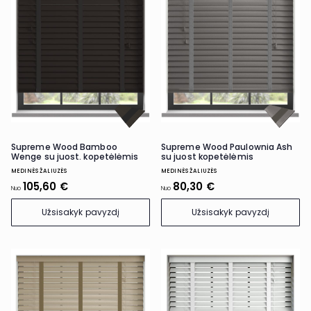
Supreme Wood Bamboo
Supreme Wood Paulownia Ash
Wenge su juost. kopetėlėmis
su juost kopetėlėmis
MEDINĖS ŽALIUZĖS
MEDINĖS ŽALIUZĖS
105,60 €
80,30 €
Nuo
Nuo
Užsisakyk pavyzdį
Užsisakyk pavyzdį