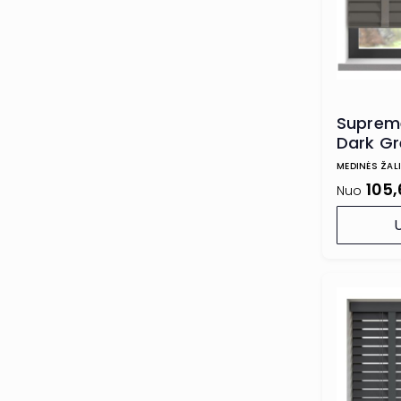
Suprem
Dark Gr
kopetė
MEDINĖS ŽAL
105
Nuo