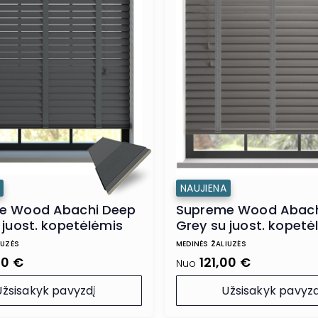
NAUJIENA
e Wood Abachi Deep
Supreme Wood Abachi
 juost. kopetėlėmis
Grey su juost. kopetė
IUZĖS
MEDINĖS ŽALIUZĖS
00 €
121,00 €
Nuo
Užsisakyk pavyzdį
Užsisakyk pavyzd