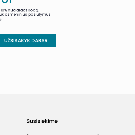
nį 10% nuolaidos kodą.
gauk asmeninius pasiūlymus
ę.
UŽSISAKYK DABAR
Susisiekime