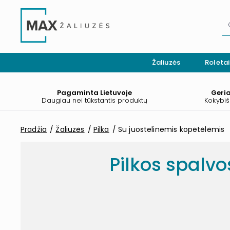
Žaliuzės
Roletai
Pagaminta Lietuvoje
Geri
Daugiau nei tūkstantis produktų
Kokybiš
Pradžia
Žaliuzės
Pilka
Su juostelinėmis kopėtėlėmis
Pilkos spalvo