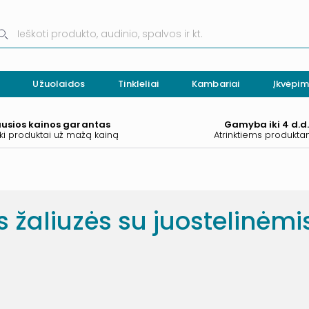
Užuolaidos
Tinkleliai
Kambariai
Įkvėpim
ausios kainos garantas
Gamyba iki 4 d.d
ki produktai už mažą kainą
Atrinktiems produkt
s žaliuzės su juostelinėm