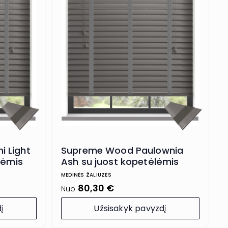
 Light
Supreme Wood Paulownia
lėmis
Ash su juost kopetėlėmis
MEDINĖS ŽALIUZĖS
80,30 €
Nuo
į
Užsisakyk pavyzdį