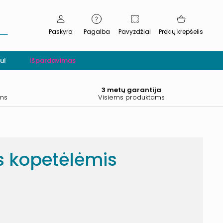
Paskyra
Pagalba
Pavyzdžiai
Prekių krepšelis
ui
Išpardavimas
.
3 metų garantija
ams
Visiems produktams
is kopetėlėmis