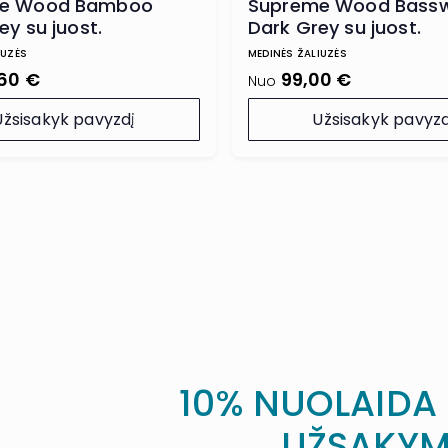
e Wood Bamboo
Supreme Wood Bass
ey su juost.
Dark Grey su juost.
lėmis
kopetėlėmis
IUZĖS
MEDINĖS ŽALIUZĖS
,60 €
99,00 €
Nuo
Užsisakyk pavyzdį
Užsisakyk pavyzd
10% NUOLAIDA
UŽSAKYM