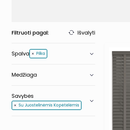
Filtruoti pagal:
Išvalyti
Spalva
Pilka
Medžiaga
Savybės
Su Juostelinėmis Kopėtėlėmis