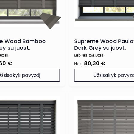
e Wood Bamboo
Supreme Wood Paulo
ey su juost.
Dark Grey su juost.
lėmis
kopetėlėmis
IUZĖS
MEDINĖS ŽALIUZĖS
,60 €
80,30 €
Nuo
Užsisakyk pavyzdį
Užsisakyk pavyzd