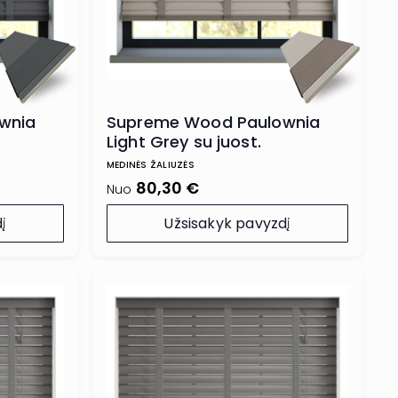
wnia
Supreme Wood Paulownia
Light Grey su juost.
kopetėlėmis
MEDINĖS ŽALIUZĖS
80,30 €
Nuo
į
Užsisakyk pavyzdį