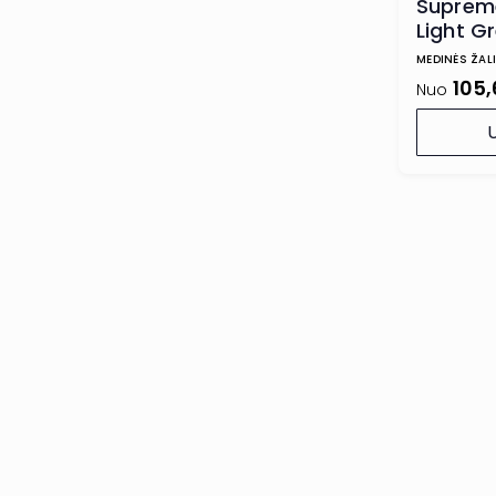
Suprem
Light Gr
kopetė
MEDINĖS ŽAL
105
Nuo