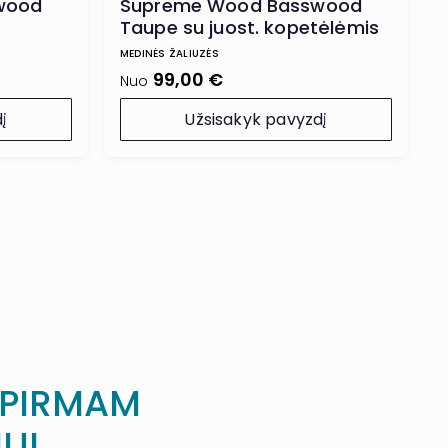
wood
Supreme Wood Basswood
Taupe su juost. kopetėlėmis
MEDINĖS ŽALIUZĖS
99,00 €
Nuo
į
Užsisakyk pavyzdį
 PIRMAM
UI