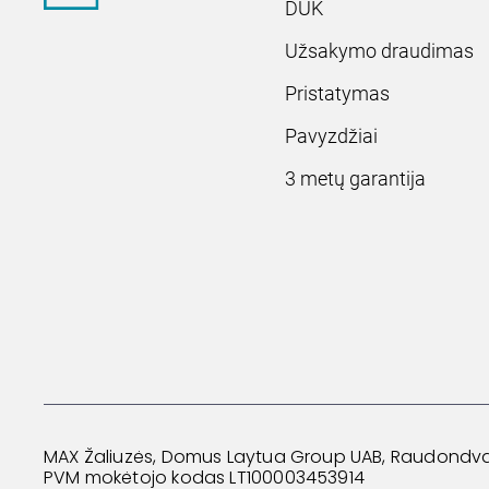
DUK
Užsakymo draudimas
Pristatymas
Pavyzdžiai
3 metų garantija
MAX Žaliuzės, Domus Laytua Group UAB, Raudondvario
PVM mokėtojo kodas LT100003453914